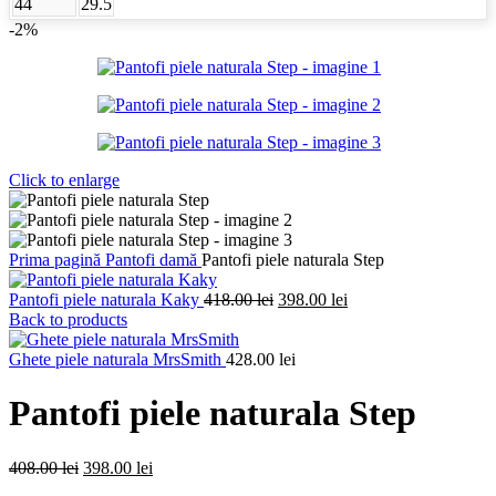
44
29.5
-2%
Click to enlarge
Prima pagină
Pantofi damă
Pantofi piele naturala Step
Prețul
Prețul
Pantofi piele naturala Kaky
418.00
lei
398.00
lei
inițial
curent
Back to products
a
este:
fost:
398.00 lei.
Ghete piele naturala MrsSmith
428.00
lei
418.00 lei.
Pantofi piele naturala Step
Prețul
Prețul
408.00
lei
398.00
lei
inițial
curent