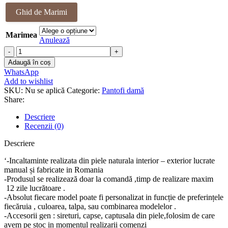
a
este:
Ghid de Marimi
fost:
398.00 lei.
408.00 lei.
Marimea
Anulează
Cantitate
Pantofi
Adaugă în coș
piele
WhatsApp
naturala
Add to wishlist
Step
SKU:
Nu se aplică
Categorie:
Pantofi damă
Share:
Descriere
Recenzii (0)
Descriere
‘-Incaltaminte realizata din piele naturala interior – exterior lucrate
manual și fabricate in Romania
-Produsul se realizează doar la comandă ,timp de realizare maxim
12 zile lucrătoare .
-Absolut fiecare model poate fi personalizat in funcție de preferințele
fiecăruia , culoarea, talpa, sau combinarea modelelor .
-Accesorii gen : sireturi, capse, captusala din piele,folosim de care
avem pe stoc in momentul realizarii comenzi