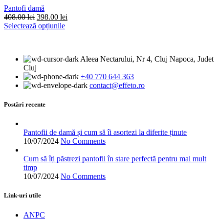
alese
Pantofi damă
în
Prețul
Prețul
408.00
lei
398.00
lei
pagina
inițial
Acest
curent
Selectează opțiunile
produsului.
a
produs
este:
fost:
are
398.00 lei.
408.00 lei.
mai
Aleea Nectarului, Nr 4, Cluj Napoca, Judet
multe
Cluj
variații.
+40 770 644 363
Opțiunile
contact@effeto.ro
pot
fi
alese
Postări recente
în
pagina
produsului.
Pantofii de damă și cum să îi asortezi la diferite ținute
10/07/2024
No Comments
Cum să îți păstrezi pantofii în stare perfectă pentru mai mult
timp
10/07/2024
No Comments
Link-uri utile
ANPC