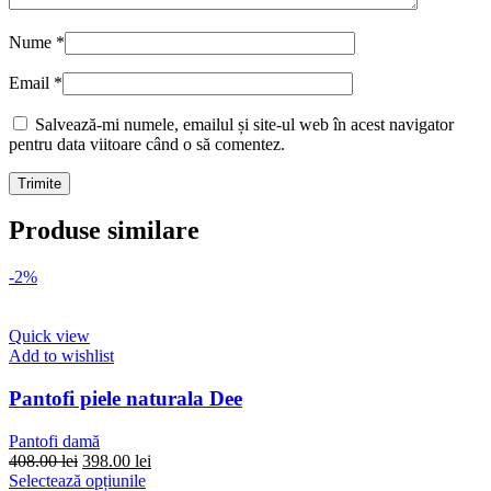
Nume
*
Email
*
Salvează-mi numele, emailul și site-ul web în acest navigator
pentru data viitoare când o să comentez.
Produse similare
-2%
Quick view
Add to wishlist
Pantofi piele naturala Dee
Pantofi damă
Prețul
Prețul
408.00
lei
398.00
lei
inițial
Acest
curent
Selectează opțiunile