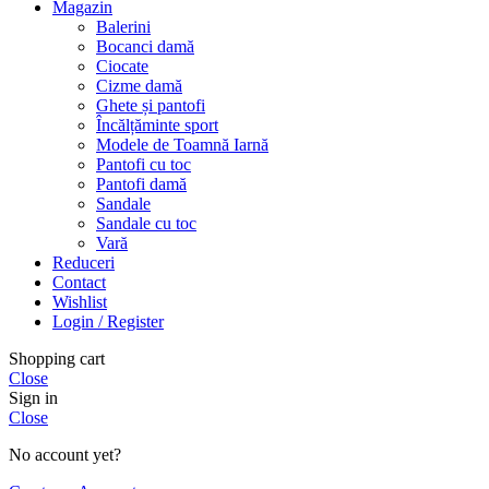
Magazin
Balerini
Bocanci damă
Ciocate
Cizme damă
Ghete și pantofi
Încălțăminte sport
Modele de Toamnă Iarnă
Pantofi cu toc
Pantofi damă
Sandale
Sandale cu toc
Vară
Reduceri
Contact
Wishlist
Login / Register
Shopping cart
Close
Sign in
Close
No account yet?