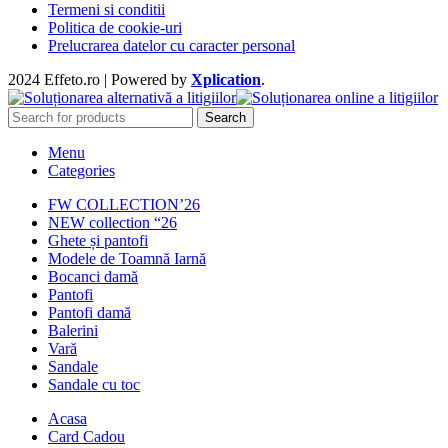
Termeni si conditii
Politica de cookie-uri
Prelucrarea datelor cu caracter personal
2024 Effeto.ro | Powered by
Xplication
.
Search
Menu
Categories
FW COLLECTION’26
NEW collection “26
Ghete și pantofi
Modele de Toamnă Iarnă
Bocanci damă
Pantofi
Pantofi damă
Balerini
Vară
Sandale
Sandale cu toc
Acasa
Card Cadou