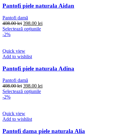
pot
Pantofi piele naturala Aidan
fi
alese
Pantofi damă
în
Prețul
Prețul
408.00
lei
398.00
lei
pagina
inițial
Acest
curent
Selectează opțiunile
produsului.
a
produs
este:
-2%
fost:
are
398.00 lei.
408.00 lei.
mai
multe
Quick view
variații.
Add to wishlist
Opțiunile
pot
Pantofi piele naturala Adina
fi
alese
Pantofi damă
în
Prețul
Prețul
408.00
lei
398.00
lei
pagina
inițial
Acest
curent
Selectează opțiunile
produsului.
a
produs
este:
-2%
fost:
are
398.00 lei.
408.00 lei.
mai
multe
Quick view
variații.
Add to wishlist
Opțiunile
pot
Pantofi dama piele naturala Alia
fi