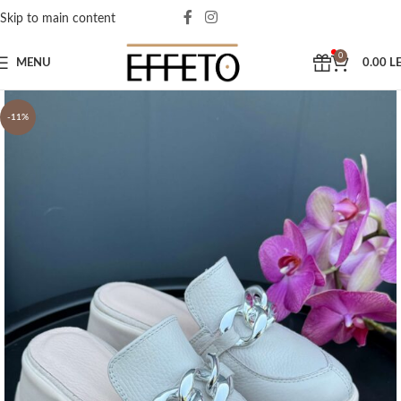
Skip to main content
0
MENU
0.00
LE
-11%