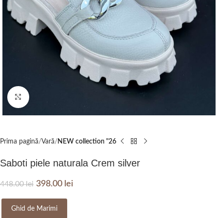
Click to enlarge
Prima pagină
Vară
NEW collection "26
Saboti piele naturala Crem silver
398.00
lei
448.00
lei
Ghid de Marimi