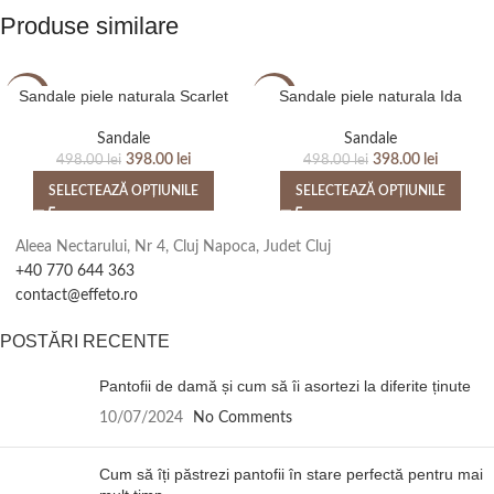
Produse similare
Sandale piele naturala Scarlet
Sandale piele naturala Ida
-20%
-20%
Sandale
Sandale
398.00
lei
398.00
lei
498.00
lei
498.00
lei
SELECTEAZĂ OPȚIUNILE
SELECTEAZĂ OPȚIUNILE
Aleea Nectarului, Nr 4, Cluj Napoca, Judet Cluj
+40 770 644 363
contact@effeto.ro
POSTĂRI RECENTE
Pantofii de damă și cum să îi asortezi la diferite ținute
10/07/2024
No Comments
Cum să îți păstrezi pantofii în stare perfectă pentru mai