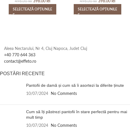
398.00
lei
398.00
lei
498.00
lei
498.00
lei
SELECTEAZĂ OPȚIUNILE
SELECTEAZĂ OPȚIUNILE
Aleea Nectarului, Nr 4, Cluj Napoca, Judet Cluj
+40 770 644 363
contact@effeto.ro
POSTĂRI RECENTE
Pantofii de damă și cum să îi asortezi la diferite ținute
10/07/2024
No Comments
Cum să îți păstrezi pantofii în stare perfectă pentru mai
mult timp
10/07/2024
No Comments