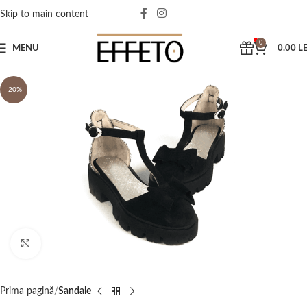
Skip to main content
0
MENU
0.00
LE
-20%
Click to enlarge
Prima pagină
Sandale