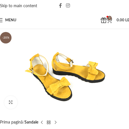
Skip to main content
0
MENU
0.00
LE
-20%
Click to enlarge
Prima pagină
Sandale