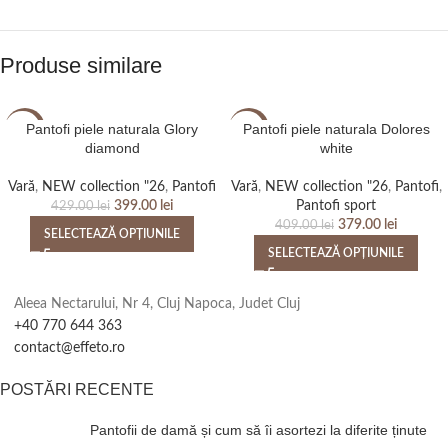
Produse similare
Pantofi piele naturala Glory
Pantofi piele naturala Dolores
-7%
-7%
diamond
white
Vară
,
NEW collection "26
,
Pantofi
Vară
,
NEW collection "26
,
Pantofi
,
399.00
lei
Pantofi sport
429.00
lei
379.00
lei
409.00
lei
SELECTEAZĂ OPȚIUNILE
SELECTEAZĂ OPȚIUNILE
Aleea Nectarului, Nr 4, Cluj Napoca, Judet Cluj
+40 770 644 363
contact@effeto.ro
POSTĂRI RECENTE
Pantofii de damă și cum să îi asortezi la diferite ținute