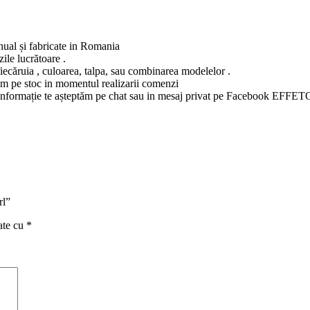
anual și fabricate in Romania
ile lucrătoare .
fiecăruia , culoarea, talpa, sau combinarea modelelor .
vem pe stoc in momentul realizarii comenzi
ltă informație te așteptăm pe chat sau in mesaj privat pe Facebook EFFET
rl”
ate cu
*