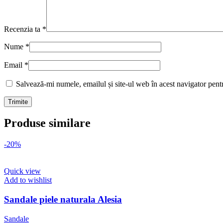
Recenzia ta
*
Nume
*
Email
*
Salvează-mi numele, emailul și site-ul web în acest navigator pent
Produse similare
-20%
Quick view
Add to wishlist
Sandale piele naturala Alesia
Sandale