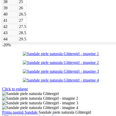
38
25
39
26
40
26.5
41
27
42
27.5
43
28.5
44
29.5
-20%
Click to enlarge
Prima pagină
Sandale
Sandale piele naturala Glittergirl