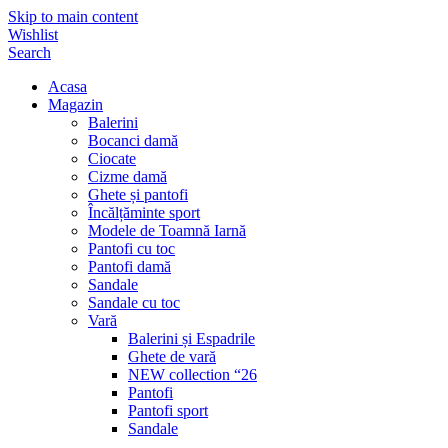
Skip to main content
Wishlist
Search
Acasa
Magazin
Balerini
Bocanci damă
Ciocate
Cizme damă
Ghete și pantofi
Încălțăminte sport
Modele de Toamnă Iarnă
Pantofi cu toc
Pantofi damă
Sandale
Sandale cu toc
Vară
Balerini și Espadrile
Ghete de vară
NEW collection “26
Pantofi
Pantofi sport
Sandale