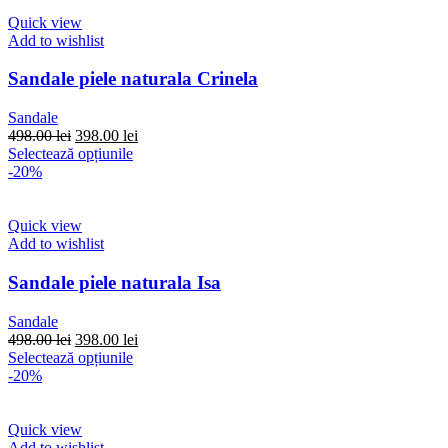
498.00 lei.
mai
multe
Quick view
variații.
Add to wishlist
Opțiunile
pot
Sandale piele naturala Crinela
fi
alese
Sandale
în
Prețul
Prețul
498.00
lei
398.00
lei
pagina
inițial
Acest
curent
Selectează opțiunile
produsului.
a
produs
este:
-20%
fost:
are
398.00 lei.
498.00 lei.
mai
multe
Quick view
variații.
Add to wishlist
Opțiunile
pot
Sandale piele naturala Isa
fi
alese
Sandale
în
Prețul
Prețul
498.00
lei
398.00
lei
pagina
inițial
Acest
curent
Selectează opțiunile
produsului.
a
produs
este:
-20%
fost:
are
398.00 lei.
498.00 lei.
mai
multe
Quick view
variații.
Add to wishlist