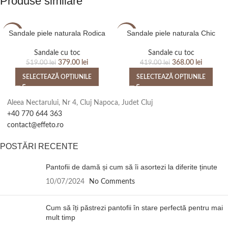
Produse similare
Sandale piele naturala Rodica
Sandale piele naturala Chic
-27%
-12%
Sandale cu toc
Sandale cu toc
379.00
lei
368.00
lei
519.00
lei
419.00
lei
SELECTEAZĂ OPȚIUNILE
SELECTEAZĂ OPȚIUNILE
Aleea Nectarului, Nr 4, Cluj Napoca, Judet Cluj
+40 770 644 363
contact@effeto.ro
POSTĂRI RECENTE
Pantofii de damă și cum să îi asortezi la diferite ținute
10/07/2024
No Comments
Cum să îți păstrezi pantofii în stare perfectă pentru mai
mult timp