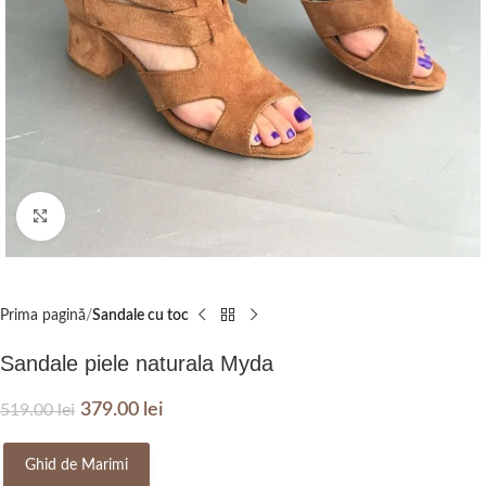
Click to enlarge
Prima pagină
Sandale cu toc
Sandale piele naturala Myda
379.00
lei
519.00
lei
Ghid de Marimi