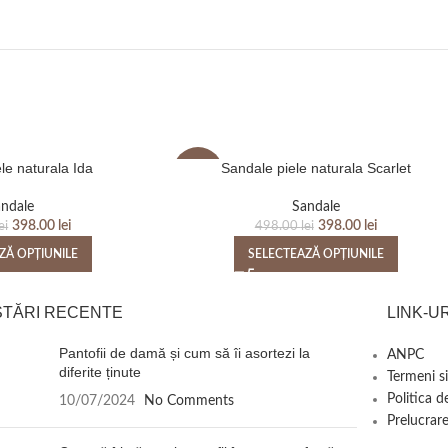
le naturala Ida
Sandale piele naturala Scarlet
-20%
ndale
Sandale
398.00
lei
398.00
lei
ei
498.00
lei
ZĂ OPȚIUNILE
SELECTEAZĂ OPȚIUNILE
STĂRI RECENTE
LINK-UR
Pantofii de damă și cum să îi asortezi la
ANPC
diferite ținute
Termeni si
Politica d
10/07/2024
No Comments
Prelucrare