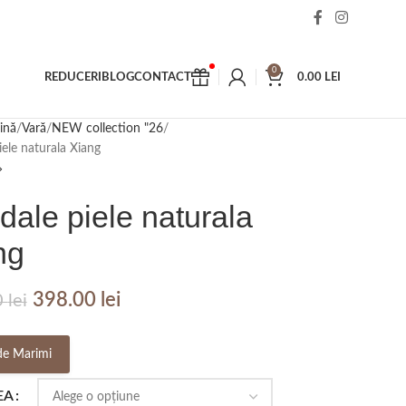
0
REDUCERI
BLOG
CONTACT
0.00
LEI
ină
Vară
NEW collection "26
iele naturala Xiang
dale piele naturala
ng
398.00
lei
0
lei
de Marimi
EA