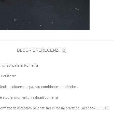
DESCRIERE
RECENZII (0)
al și fabricate in Romania
lucrătoare .
căruia , culoarea, talpa, sau combinarea modelelor .
 pe stoc in momentul realizarii comenzi
ă informație te așteptăm pe chat sau in mesaj privat pe Facebook EFFETO