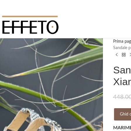
Prima pag
Sandale p
San
Xia
448.0
Ghid 
MARIM