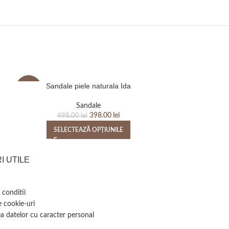
Sandale piele naturala Ida
Sandale 
-20%
-20%
Sandale
398.00
lei
498.00
lei
498
SELECTEAZĂ OPȚIUNILE
SELEC
I UTILE
 conditii
e cookie-uri
a datelor cu caracter personal