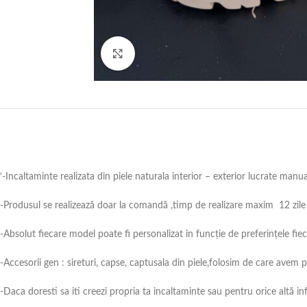
Click to enlarge
‘-Incaltaminte realizata din piele naturala interior – exterior lucrate manu
-Produsul se realizează doar la comandă ,timp de realizare maxim 12 zile 
-Absolut fiecare model poate fi personalizat in funcție de preferințele fie
-Accesorii gen : sireturi, capse, captusala din piele,folosim de care avem
-Daca doresti sa iti creezi propria ta incaltaminte sau pentru orice alt