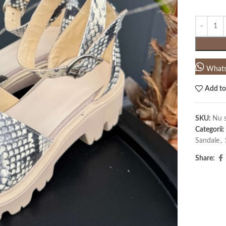
What
Add to
SKU:
Nu s
Categorii:
Sandale
,
Share: