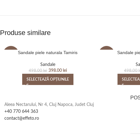
Produse similare
Sandale piele naturala Tamiris
Sandale pie
-20%
-20%
Sandale
Sa
398.00
lei
498.00
lei
498.00
l
SELECTEAZĂ OPȚIUNILE
SELECTEA
PO
Aleea Nectarului, Nr 4, Cluj Napoca, Judet Cluj
+40 770 644 363
contact@effeto.ro