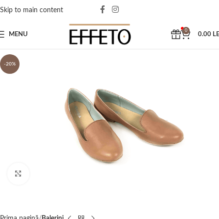
Skip to main content
0
MENU
0.00
LE
-20%
Click to enlarge
Prima pagină
Balerini