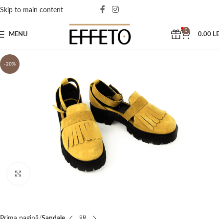
Skip to main content
0
MENU
0.00
LE
-20%
Click to enlarge
Prima pagină
Sandale