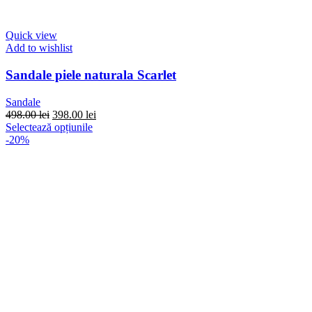
Quick view
Add to wishlist
Sandale piele naturala Scarlet
Sandale
Prețul
Prețul
498.00
lei
398.00
lei
inițial
Acest
curent
Selectează opțiunile
a
produs
este:
-20%
fost:
are
398.00 lei.
498.00 lei.
mai
multe
variații.
Opțiunile
pot
fi
alese
în
pagina
produsului.