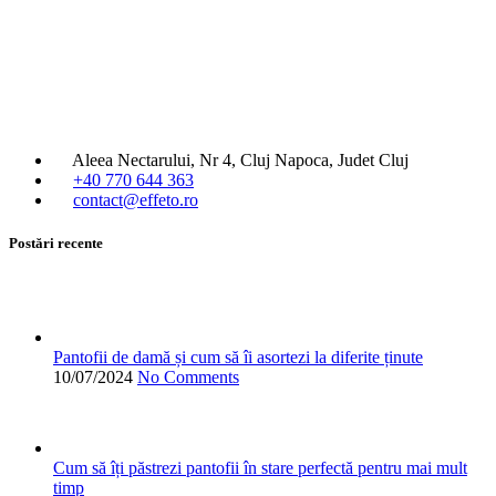
a
produs
este:
fost:
are
398.00 lei.
498.00 lei.
mai
multe
variații.
Opțiunile
pot
fi
Aleea Nectarului, Nr 4, Cluj Napoca, Judet Cluj
alese
+40 770 644 363
în
contact@effeto.ro
pagina
produsului.
Postări recente
Pantofii de damă și cum să îi asortezi la diferite ținute
10/07/2024
No Comments
Cum să îți păstrezi pantofii în stare perfectă pentru mai mult
timp