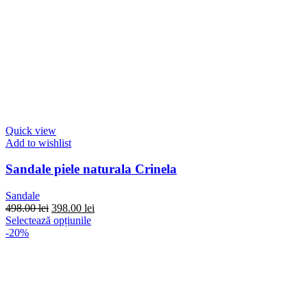
Quick view
Add to wishlist
Sandale piele naturala Crinela
Sandale
Prețul
Prețul
498.00
lei
398.00
lei
inițial
Acest
curent
Selectează opțiunile
a
produs
este:
-20%
fost:
are
398.00 lei.
498.00 lei.
mai
multe
variații.
Opțiunile
pot