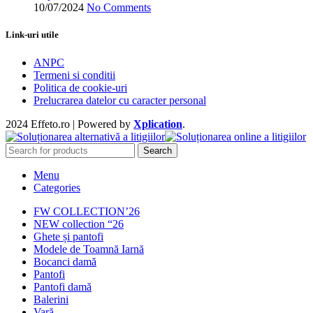
10/07/2024
No Comments
Link-uri utile
ANPC
Termeni si conditii
Politica de cookie-uri
Prelucrarea datelor cu caracter personal
2024 Effeto.ro | Powered by
Xplication
.
Search
Menu
Categories
FW COLLECTION’26
NEW collection “26
Ghete și pantofi
Modele de Toamnă Iarnă
Bocanci damă
Pantofi
Pantofi damă
Balerini
Vară