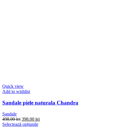
Quick view
Add to wishlist
Sandale piele naturala Chandra
Sandale
Prețul
Prețul
498.00
lei
398.00
lei
inițial
Acest
curent
Selectează opțiunile