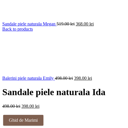
Prețul
Prețul
Sandale piele naturala Megan
519.00
lei
368.00
lei
inițial
curent
Back to products
a
este:
fost:
368.00 lei.
519.00 lei.
Prețul
Prețul
Balerini piele naturala Emily
498.00
lei
398.00
lei
inițial
curent
a
este:
Sandale piele naturala Ida
fost:
398.00 lei.
498.00 lei.
Prețul
Prețul
498.00
lei
398.00
lei
inițial
curent
a
este:
Ghid de Marimi
fost:
398.00 lei.
498.00 lei.