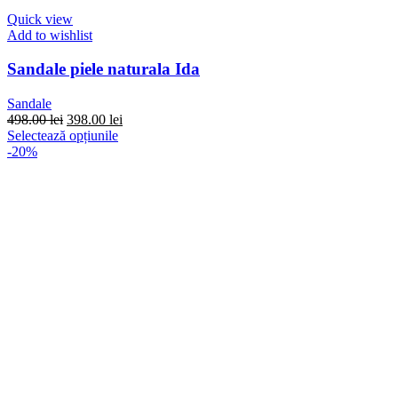
Quick view
Add to wishlist
Sandale piele naturala Ida
Sandale
Prețul
Prețul
498.00
lei
398.00
lei
inițial
Acest
curent
Selectează opțiunile
a
produs
este:
-20%
fost:
are
398.00 lei.
498.00 lei.
mai
multe
variații.
Opțiunile
pot
fi
alese
în
pagina
produsului.