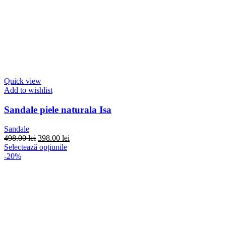
Quick view
Add to wishlist
Sandale piele naturala Isa
Sandale
Prețul
Prețul
498.00
lei
398.00
lei
inițial
Acest
curent
Selectează opțiunile
a
produs
este:
-20%
fost:
are
398.00 lei.
498.00 lei.
mai
multe
variații.
Opțiunile
pot
fi