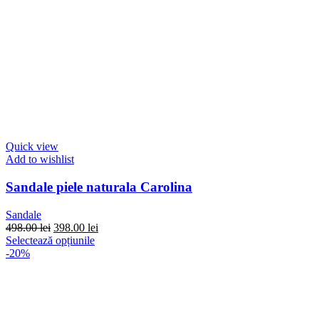
Quick view
Add to wishlist
Sandale piele naturala Carolina
Sandale
Prețul
Prețul
498.00
lei
398.00
lei
inițial
Acest
curent
Selectează opțiunile
a
produs
este:
-20%
fost:
are
398.00 lei.
498.00 lei.
mai
multe
variații.
Opțiunile