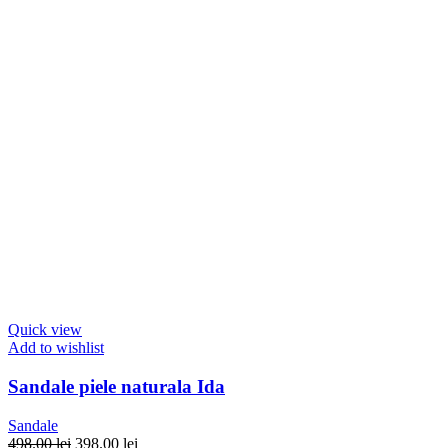
Quick view
Add to wishlist
Sandale piele naturala Ida
Sandale
Prețul
Prețul
498.00
lei
398.00
lei