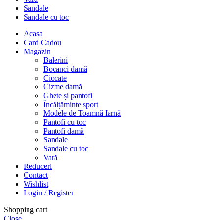
Sandale
Sandale cu toc
Acasa
Card Cadou
Magazin
Balerini
Bocanci damă
Ciocate
Cizme damă
Ghete și pantofi
Încălțăminte sport
Modele de Toamnă Iarnă
Pantofi cu toc
Pantofi damă
Sandale
Sandale cu toc
Vară
Reduceri
Contact
Wishlist
Login / Register
Shopping cart
Close