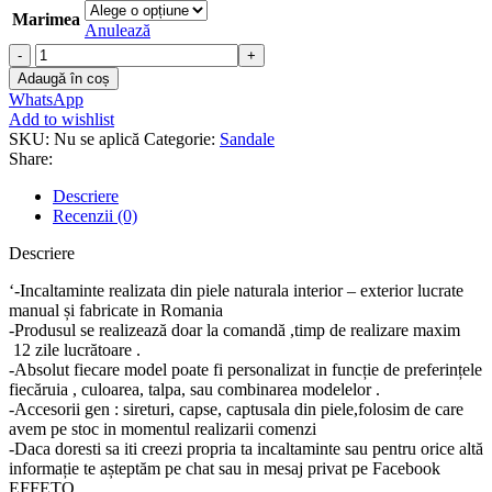
Marimea
Anulează
Cantitate
Sandale
Adaugă în coș
piele
WhatsApp
naturala
Add to wishlist
Ida
SKU:
Nu se aplică
Categorie:
Sandale
Share:
Descriere
Recenzii (0)
Descriere
‘-Incaltaminte realizata din piele naturala interior – exterior lucrate
manual și fabricate in Romania
-Produsul se realizează doar la comandă ,timp de realizare maxim
12 zile lucrătoare .
-Absolut fiecare model poate fi personalizat in funcție de preferințele
fiecăruia , culoarea, talpa, sau combinarea modelelor .
-Accesorii gen : sireturi, capse, captusala din piele,folosim de care
avem pe stoc in momentul realizarii comenzi
-Daca doresti sa iti creezi propria ta incaltaminte sau pentru orice altă
informație te așteptăm pe chat sau in mesaj privat pe Facebook
EFFETO