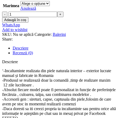
Marimea
Anulează
Cantitate
Balerini
Adaugă în coș
piele
WhatsApp
naturala
Add to wishlist
Emily
SKU:
Nu se aplică
Categorie:
Balerini
Share:
Descriere
Recenzii (0)
Descriere
‘-Incaltaminte realizata din piele naturala interior – exterior lucrate
manual și fabricate in Romania
-Produsul se realizează doar la comandă ,timp de realizare maxim
12 zile lucrătoare .
-Absolut fiecare model poate fi personalizat in funcție de preferințele
fiecăruia , culoarea, talpa, sau combinarea modelelor .
-Accesorii gen : sireturi, capse, captusala din piele,folosim de care
avem pe stoc in momentul realizarii comenzi
-Daca doresti sa iti creezi propria ta incaltaminte sau pentru orice altă
informație te așteptăm pe chat sau in mesaj privat pe Facebook