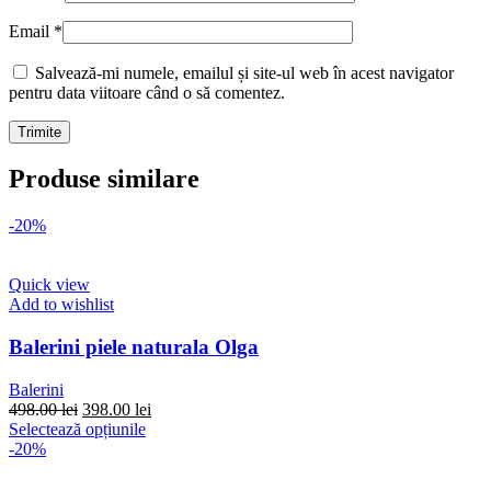
Email
*
Salvează-mi numele, emailul și site-ul web în acest navigator
pentru data viitoare când o să comentez.
Produse similare
-20%
Quick view
Add to wishlist
Balerini piele naturala Olga
Balerini
Prețul
Prețul
498.00
lei
398.00
lei
inițial
Acest
curent
Selectează opțiunile
a
produs
este:
-20%
fost:
are
398.00 lei.
498.00 lei.
mai