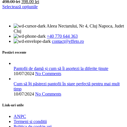
Prețul
Prețul
498.00
lei
398.00
lei
pagina
inițial
Acest
curent
Selectează opțiunile
produsului.
a
produs
este:
fost:
are
398.00 lei.
498.00 lei.
mai
Aleea Nectarului, Nr 4, Cluj Napoca, Judet
multe
Cluj
variații.
+40 770 644 363
Opțiunile
contact@effeto.ro
pot
fi
alese
Postări recente
în
pagina
produsului.
Pantofii de damă și cum să îi asortezi la diferite ținute
10/07/2024
No Comments
Cum să îți păstrezi pantofii în stare perfectă pentru mai mult
timp
10/07/2024
No Comments
Link-uri utile
ANPC
Termeni si conditii
Politica de cookie-uri