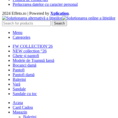
Prelucrarea datelor cu caracter personal
2024 Effeto.ro | Powered by
Xplication
.
Search
Menu
Categories
FW COLLECTION’26
NEW collection “26
Ghete și pantofi
Modele de Toamnă Iarnă
Bocanci damă
Pantofi
Pantofi damă
Balerini
Vară
Sandale
Sandale cu toc
Acasa
Card Cadou
Magazin
Balerini