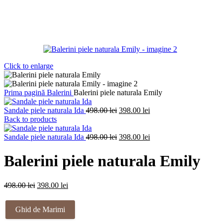
Click to enlarge
Prima pagină
Balerini
Balerini piele naturala Emily
Prețul
Prețul
Sandale piele naturala Ida
498.00
lei
398.00
lei
inițial
curent
Back to products
a
este:
fost:
Prețul
398.00 lei.
Prețul
Sandale piele naturala Ida
498.00
lei
398.00
lei
498.00 lei.
inițial
curent
a
este:
Balerini piele naturala Emily
fost:
398.00 lei.
498.00 lei.
Prețul
Prețul
498.00
lei
398.00
lei
inițial
curent
a
este:
Ghid de Marimi
fost:
398.00 lei.
498.00 lei.