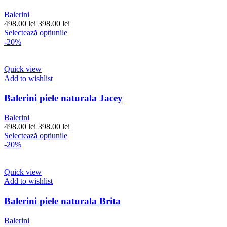
fi
alese
Balerini
în
Prețul
Prețul
498.00
lei
398.00
lei
pagina
inițial
Acest
curent
Selectează opțiunile
produsului.
a
produs
este:
-20%
fost:
are
398.00 lei.
498.00 lei.
mai
multe
Quick view
variații.
Add to wishlist
Opțiunile
pot
Balerini piele naturala Jacey
fi
alese
Balerini
în
Prețul
Prețul
498.00
lei
398.00
lei
pagina
inițial
Acest
curent
Selectează opțiunile
produsului.
a
produs
este:
-20%
fost:
are
398.00 lei.
498.00 lei.
mai
multe
Quick view
variații.
Add to wishlist
Opțiunile
pot
Balerini piele naturala Brita
fi
alese
Balerini
în