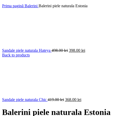
Prima pagină
Balerini
Balerini piele naturala Estonia
Prețul
Prețul
Sandale piele naturala Hateya
498.00
lei
398.00
lei
inițial
curent
Back to products
a
este:
fost:
398.00 lei.
498.00 lei.
Prețul
Prețul
Sandale piele naturala Chic
419.00
lei
368.00
lei
inițial
curent
a
este:
Balerini piele naturala Estonia
fost:
368.00 lei.