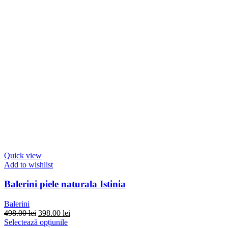
Quick view
Add to wishlist
Balerini piele naturala Istinia
Balerini
Prețul
Prețul
498.00
lei
398.00
lei
inițial
Acest
curent
Selectează opțiunile