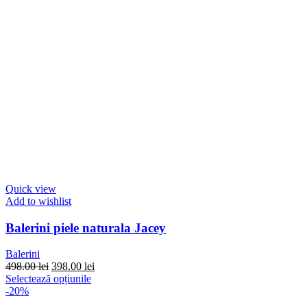
Quick view
Add to wishlist
Balerini piele naturala Jacey
Balerini
Prețul
Prețul
498.00
lei
398.00
lei
inițial
Acest
curent
Selectează opțiunile
a
produs
este:
-20%
fost:
are
398.00 lei.