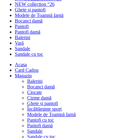
NEW collection “26
Ghete și pantofi
Modele de Toamnă Iarnă
Bocanci damă
Pantofi
Pantofi damă
Balerini
Vară
Sandale
Sandale cu toc
Acasa
Card Cadou
Magazin
Balerini
Bocanci damă
Ciocate
Cizme damă
Ghete și pantofi
Încălțăminte sport
Modele de Toamnă Iarnă
Pantofi cu toc
Pantofi damă
Sandale
Sandale cu toc