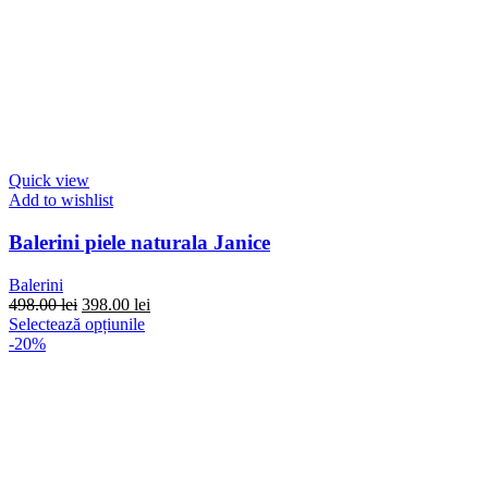
Quick view
Add to wishlist
Balerini piele naturala Janice
Balerini
Prețul
Prețul
498.00
lei
398.00
lei
inițial
Acest
curent
Selectează opțiunile
a
produs
este:
-20%
fost:
are
398.00 lei.
498.00 lei.
mai
multe
variații.
Opțiunile
pot
fi