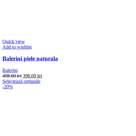
Quick view
Add to wishlist
Balerini piele naturala
Balerini
Prețul
Prețul
498.00
lei
398.00
lei
inițial
Acest
curent
Selectează opțiunile
a
produs
este:
-20%
fost:
are
398.00 lei.
498.00 lei.
mai
multe
variații.
Opțiunile
pot
fi
alese
în