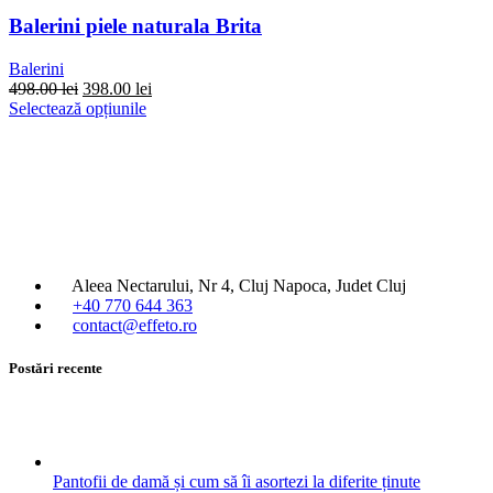
Balerini piele naturala Brita
Balerini
Prețul
Prețul
498.00
lei
398.00
lei
inițial
Acest
curent
Selectează opțiunile
a
produs
este:
fost:
are
398.00 lei.
498.00 lei.
mai
multe
variații.
Opțiunile
pot
fi
Aleea Nectarului, Nr 4, Cluj Napoca, Judet Cluj
alese
+40 770 644 363
în
contact@effeto.ro
pagina
produsului.
Postări recente
Pantofii de damă și cum să îi asortezi la diferite ținute