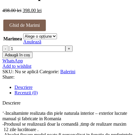
419.00 lei.
Prețul
Prețul
498.00
lei
398.00
lei
inițial
curent
a
este:
Ghid de Marimi
fost:
398.00 lei.
498.00 lei.
Marimea
Anulează
Cantitate
Balerini
Adaugă în coș
piele
WhatsApp
naturala
Add to wishlist
Estonia
SKU:
Nu se aplică
Categorie:
Balerini
Share:
Descriere
Recenzii (0)
Descriere
‘-Incaltaminte realizata din piele naturala interior – exterior lucrate
manual și fabricate in Romania
-Produsul se realizează doar la comandă ,timp de realizare maxim
12 zile lucrătoare .
-Absolut fiecare model poate fi personalizat in funcție de preferințele