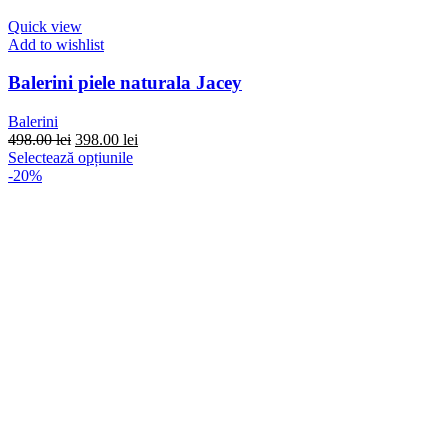
Quick view
Add to wishlist
Balerini piele naturala Jacey
Balerini
Prețul
Prețul
498.00
lei
398.00
lei
inițial
Acest
curent
Selectează opțiunile
a
produs
este:
-20%
fost:
are
398.00 lei.
498.00 lei.
mai
multe
variații.
Opțiunile
pot
fi
alese
în
pagina
produsului.