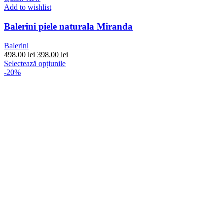
Add to wishlist
Balerini piele naturala Miranda
Balerini
Prețul
Prețul
498.00
lei
398.00
lei
inițial
Acest
curent
Selectează opțiunile
a
produs
este:
-20%
fost:
are
398.00 lei.
498.00 lei.
mai
multe
variații.
Opțiunile
pot
fi
alese
în
pagina
produsului.