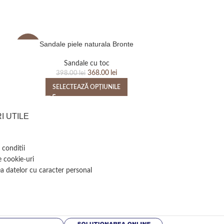
Sandale piele naturala Bronte
Sandale p
-8%
-29%
Sandale cu toc
Sa
368.00
lei
398.00
lei
519
SELECTEAZĂ OPȚIUNILE
SELEC
I UTILE
 conditii
e cookie-uri
a datelor cu caracter personal