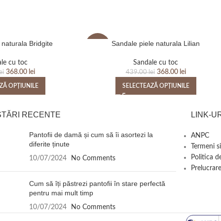
 naturala Bridgite
Sandale piele naturala Lilian
-16%
le cu toc
Sandale cu toc
368.00
lei
368.00
lei
ei
439.00
lei
ZĂ OPȚIUNILE
SELECTEAZĂ OPȚIUNILE
STĂRI RECENTE
LINK-UR
Pantofii de damă și cum să îi asortezi la
ANPC
diferite ținute
Termeni si
Politica d
10/07/2024
No Comments
Prelucrare
Cum să îți păstrezi pantofii în stare perfectă
pentru mai mult timp
10/07/2024
No Comments