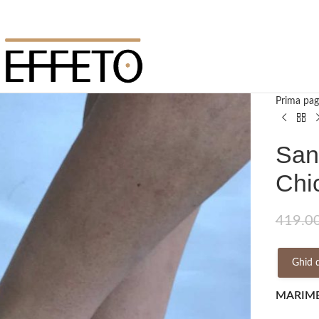
Prima pag
San
Chi
419.0
Ghid 
MARIM