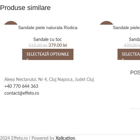
Produse similare
Sandale piele naturala Rodica
Sandale piele
-27%
-16%
Sandale cu toc
Sanda
379.00
lei
519.00
lei
439.00
l
SELECTEAZĂ OPȚIUNILE
SELECTEA
PO
Aleea Nectarului, Nr 4, Cluj Napoca, Judet Cluj
+40 770 644 363
contact@effeto.ro
2024 Effeto.ro | Powered by
Xplication
.