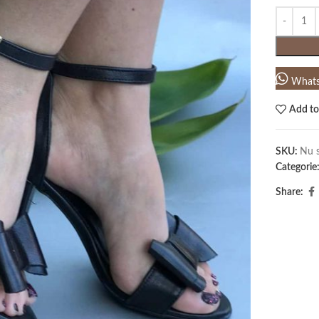
What
Add to
SKU:
Nu s
Categorie
Share: