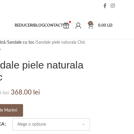
0
REDUCERI
BLOG
CONTACT
0.00
LEI
ină
Sandale cu toc
Sandale piele naturala Chic
dale piele naturala
c
368.00
lei
0
lei
de Marimi
EA