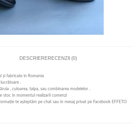
DESCRIERE
RECENZII (0)
al și fabricate in Romania
lucrătoare .
căruia , culoarea, talpa, sau combinarea modelelor .
 pe stoc in momentul realizarii comenzi
ă informație te așteptăm pe chat sau in mesaj privat pe Facebook EFFETO