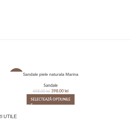
Sandale piele naturala Marina
Sandale p
-20%
-20%
Sandale
Sandal
398.00
lei
498.00
lei
498
SELECTEAZĂ OPȚIUNILE
SELEC
I UTILE