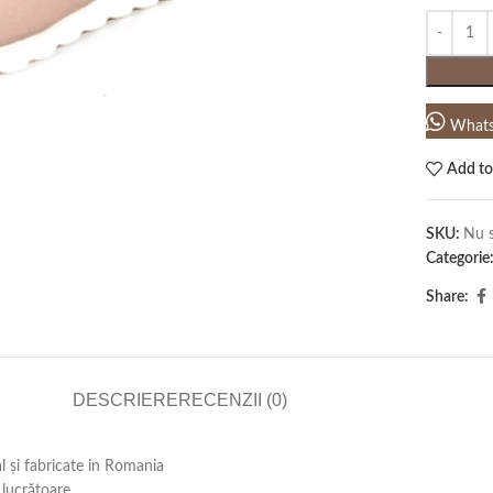
What
Add to
SKU:
Nu s
Categorie
Share:
DESCRIERE
RECENZII (0)
al și fabricate in Romania
lucrătoare .