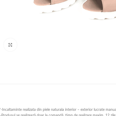
Click to enlarge
‘-Incaltaminte realizata din piele naturala interior – exterior lucrate manu
-Produsul se realizează doar la comandă ,timp de realizare maxim 12 zile 