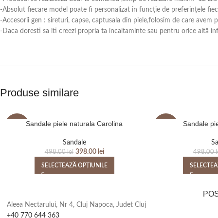
-Absolut fiecare model poate fi personalizat in funcție de preferințele fie
-Accesorii gen : sireturi, capse, captusala din piele,folosim de care avem
-Daca doresti sa iti creezi propria ta incaltaminte sau pentru orice alt
Produse similare
Sandale piele naturala Carolina
Sandale pie
-20%
-20%
Sandale
Sa
398.00
lei
498.00
lei
498.00
l
SELECTEAZĂ OPȚIUNILE
SELECTEA
PO
Aleea Nectarului, Nr 4, Cluj Napoca, Judet Cluj
+40 770 644 363