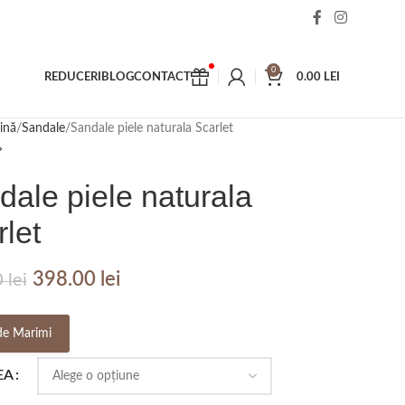
0
REDUCERI
BLOG
CONTACT
0.00
LEI
ină
Sandale
Sandale piele naturala Scarlet
dale piele naturala
let
398.00
lei
0
lei
de Marimi
EA