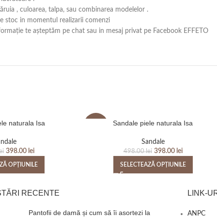
căruia , culoarea, talpa, sau combinarea modelelor .
 pe stoc in momentul realizarii comenzi
ă informație te așteptăm pe chat sau in mesaj privat pe Facebook EFFETO
le naturala Isa
Sandale piele naturala Isa
-20%
ndale
Sandale
398.00
lei
398.00
lei
ei
498.00
lei
ZĂ OPȚIUNILE
SELECTEAZĂ OPȚIUNILE
STĂRI RECENTE
LINK-UR
Pantofii de damă și cum să îi asortezi la
ANPC