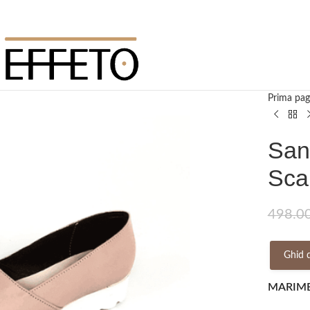
Prima pag
San
Scar
498.0
Ghid 
MARIM