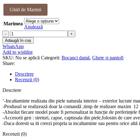
Ghid de Marimi
Marimea
Anulează
Cantitate
Bocanci
Adaugă în coș
piele
WhatsApp
naturala
Add to wishlist
Patricia
SKU:
Nu se aplică
Categorii:
Bocanci damă
,
Ghete și pantofi
Share:
Descriere
Recenzii (0)
Descriere
‘-Incaltaminte realizata din piele naturala interior – exterior lucrate m
-Produsul se realizează doar la comandă ,timp de realizare maxim 12 z
-Absolut fiecare model poate fi personalizat in funcție de preferințele 
-Accesorii gen : sireturi, capse, captusala din piele,folosim de care a
-Daca doresti sa iti creezi propria ta incaltaminte sau pentru orice a
Recenzii (0)