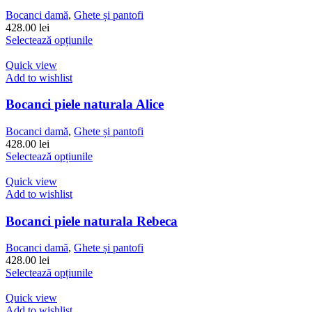
pot
Bocanci damă
,
Ghete și pantofi
fi
428.00
lei
alese
Acest
Selectează opțiunile
în
produs
pagina
are
Quick view
produsului.
mai
Add to wishlist
multe
variații.
Bocanci piele naturala Alice
Opțiunile
pot
Bocanci damă
,
Ghete și pantofi
fi
428.00
lei
alese
Acest
Selectează opțiunile
în
produs
pagina
are
Quick view
produsului.
mai
Add to wishlist
multe
variații.
Bocanci piele naturala Rebeca
Opțiunile
pot
Bocanci damă
,
Ghete și pantofi
fi
428.00
lei
alese
Acest
Selectează opțiunile
în
produs
pagina
are
Quick view
produsului.
mai
Add to wishlist