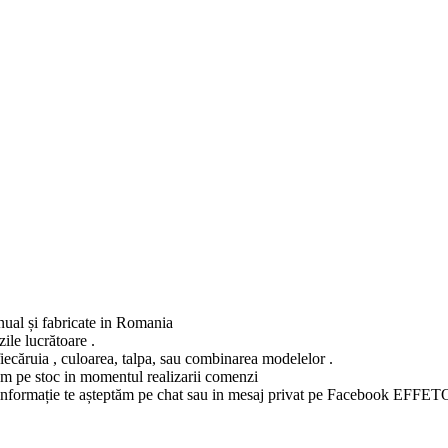
anual și fabricate in Romania
ile lucrătoare .
fiecăruia , culoarea, talpa, sau combinarea modelelor .
vem pe stoc in momentul realizarii comenzi
ltă informație te așteptăm pe chat sau in mesaj privat pe Facebook EFFET