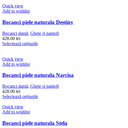
produs
pagina
are
Quick view
produsului.
mai
Add to wishlist
multe
variații.
Bocanci piele naturala Destiny
Opțiunile
pot
Bocanci damă
,
Ghete și pantofi
fi
428.00
lei
alese
Acest
Selectează opțiunile
în
produs
pagina
are
produsului.
mai
Quick view
multe
Add to wishlist
variații.
Opțiunile
Bocanci piele naturala Narcisa
pot
fi
Bocanci damă
,
Ghete și pantofi
alese
428.00
lei
în
Acest
Selectează opțiunile
pagina
produs
produsului.
are
Quick view
mai
Add to wishlist
multe
variații.
Bocanci piele naturala Stela
Opțiunile