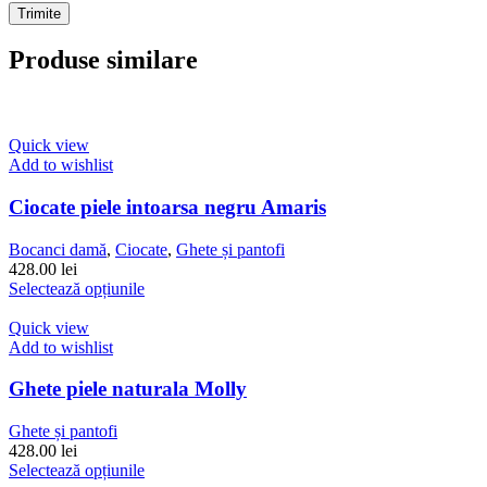
Produse similare
Quick view
Add to wishlist
Ciocate piele intoarsa negru Amaris
Bocanci damă
,
Ciocate
,
Ghete și pantofi
428.00
lei
Acest
Selectează opțiunile
produs
are
Quick view
mai
Add to wishlist
multe
variații.
Ghete piele naturala Molly
Opțiunile
pot
Ghete și pantofi
fi
428.00
lei
alese
Acest
Selectează opțiunile
în