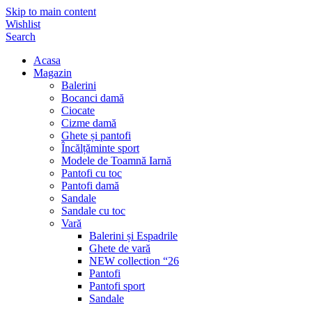
Skip to main content
Wishlist
Search
Acasa
Magazin
Balerini
Bocanci damă
Ciocate
Cizme damă
Ghete și pantofi
Încălțăminte sport
Modele de Toamnă Iarnă
Pantofi cu toc
Pantofi damă
Sandale
Sandale cu toc
Vară
Balerini și Espadrile
Ghete de vară
NEW collection “26
Pantofi
Pantofi sport
Sandale