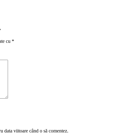
”
ate cu
*
ru data viitoare când o să comentez.