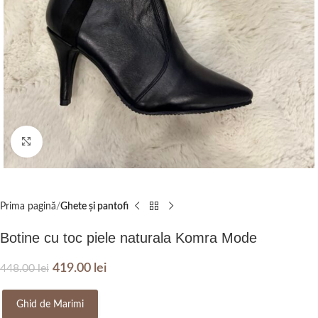
Click to enlarge
Prima pagină
Ghete și pantofi
Botine cu toc piele naturala Komra Mode
419.00
lei
448.00
lei
Ghid de Marimi