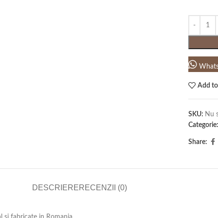
What
Add to
SKU:
Nu s
Categorie
Share:
DESCRIERE
RECENZII (0)
al si fabricate in Romania.