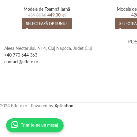
Modele de Toamnă Iarnă
Modele de
449.00
lei
42
459.00
lei
SELECTEAZĂ OPȚIUNILE
SELECTEA
PO
Aleea Nectarului, Nr 4, Cluj Napoca, Judet Cluj
+40 770 644 363
contact@effeto.ro
2024 Effeto.ro | Powered by
Xplication
.
Trimite-ne un mesaj