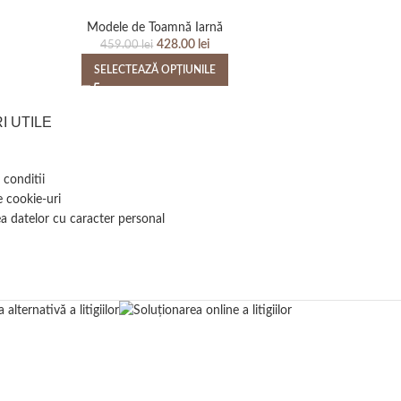
Modele de Toamnă Iarnă
Modele
428.00
lei
459.00
lei
SELECTEAZĂ OPȚIUNILE
SELEC
I UTILE
 conditii
e cookie-uri
a datelor cu caracter personal