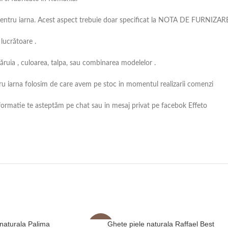
os pentru iarna. Acest aspect trebuie doar specificat la NOTA DE FURNIZA
lucrătoare .
căruia , culoarea, talpa, sau combinarea modelelor .
entru iarna folosim de care avem pe stoc in momentul realizarii comenzi
informatie te asteptăm pe chat sau in mesaj privat pe facebok Effeto
 naturala Palima
Ghete piele naturala Raffael Best
-7%