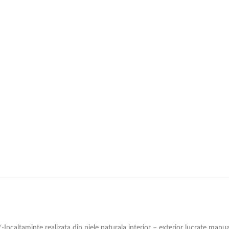
‘-Incaltaminte realizata din piele naturala interior – exterior lucrate manu