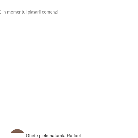
RE in momentul plasarii comenzi
Ghete piele naturala Raffael
Ghete p
-7%