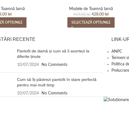
 Toamnă Iarnă
Modele de Toamnă Iarnă
8.00
lei
428.00
lei
459.00
lei
ZĂ OPȚIUNILE
SELECTEAZĂ OPȚIUNILE
STĂRI RECENTE
LINK-UR
Pantofii de damă și cum să îi asortezi la
ANPC
diferite ținute
Termeni si
Politica d
10/07/2024
No Comments
Prelucrare
Cum să îți păstrezi pantofii în stare perfectă
pentru mai mult timp
10/07/2024
No Comments