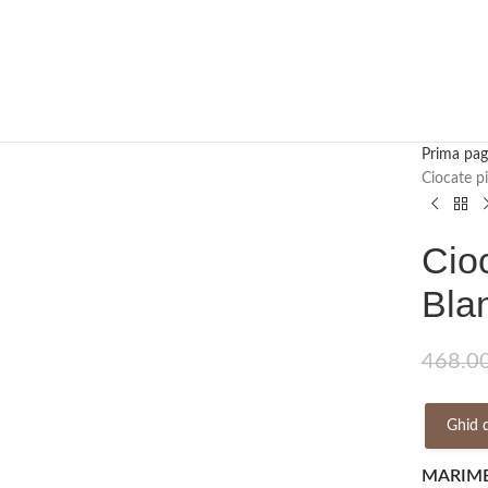
Prima pag
Ciocate p
Cioc
Bla
468.0
Ghid 
MARIM