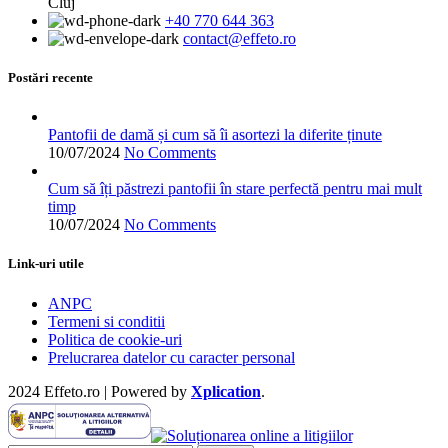
Cluj
variații.
+40 770 644 363
Opțiunile
contact@effeto.ro
pot
fi
alese
Postări recente
în
pagina
produsului.
Pantofii de damă și cum să îi asortezi la diferite ținute
10/07/2024
No Comments
Cum să îți păstrezi pantofii în stare perfectă pentru mai mult
timp
10/07/2024
No Comments
Link-uri utile
ANPC
Termeni si conditii
Politica de cookie-uri
Prelucrarea datelor cu caracter personal
2024 Effeto.ro | Powered by
Xplication
.