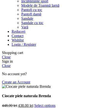
Încălțăminte sport
Modele de Toamnă Iarnă
Pantofi cu toc
Pantofi damă
Sandale
Sandale cu toc
Vară
Reduceri
Contact
Wishlist
Login / Register
Shopping cart
Close
Sign in
Close
No account yet?
Create an Account
Ciocate piele naturala Brenda
Prețul
Prețul
448.00
lei
438.00
lei
Select options