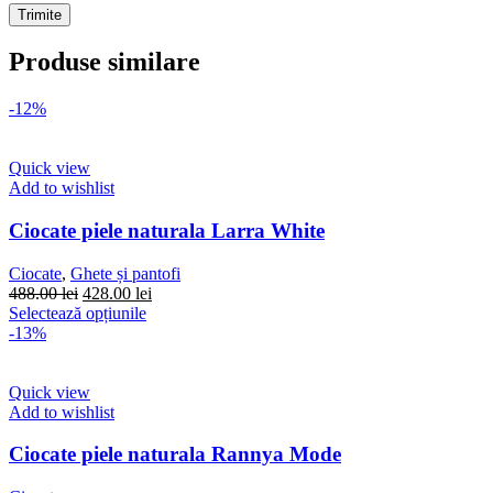
Produse similare
-12%
Quick view
Add to wishlist
Ciocate piele naturala Larra White
Ciocate
,
Ghete și pantofi
Prețul
Prețul
488.00
lei
428.00
lei
inițial
Acest
curent
Selectează opțiunile
a
produs
este:
-13%
fost:
are
428.00 lei.
488.00 lei.
mai
multe
Quick view
variații.
Add to wishlist
Opțiunile
pot
Ciocate piele naturala Rannya Mode
fi
alese