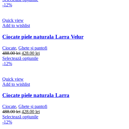
produsului.
a
produs
este:
-12%
fost:
are
428.00 lei.
488.00 lei.
mai
multe
Quick view
variații.
Add to wishlist
Opțiunile
pot
Ciocate piele naturala Larra Velur
fi
alese
Ciocate
,
Ghete și pantofi
în
Prețul
Prețul
488.00
lei
428.00
lei
pagina
inițial
Acest
curent
Selectează opțiunile
produsului.
a
produs
este:
-12%
fost:
are
428.00 lei.
488.00 lei.
mai
multe
Quick view
variații.
Add to wishlist
Opțiunile
pot
Ciocate piele naturala Larra
fi
alese
Ciocate
,
Ghete și pantofi
în
Prețul
Prețul
488.00
lei
428.00
lei
pagina
inițial
Acest
curent
Selectează opțiunile
produsului.
a
produs
este:
-12%
fost:
are
428.00 lei.