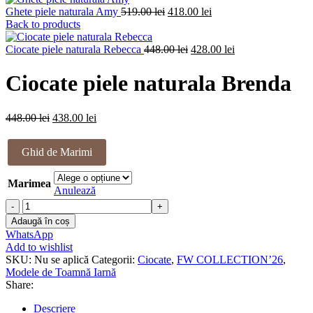
Prețul
Prețul
Ghete piele naturala Amy
519.00
lei
418.00
lei
inițial
curent
Back to products
a
este:
fost:
Prețul
418.00 lei.
Prețul
Ciocate piele naturala Rebecca
448.00
lei
428.00
lei
519.00 lei.
inițial
curent
a
este:
Ciocate piele naturala Brenda
fost:
428.00 lei.
448.00 lei.
Prețul
Prețul
448.00
lei
438.00
lei
inițial
curent
a
este:
Ghid de Marimi
fost:
438.00 lei.
448.00 lei.
Marimea
Anulează
Cantitate
Ciocate
Adaugă în coș
piele
WhatsApp
naturala
Add to wishlist
Brenda
SKU:
Nu se aplică
Categorii:
Ciocate
,
FW COLLECTION’26
,
Modele de Toamnă Iarnă
Share:
Descriere