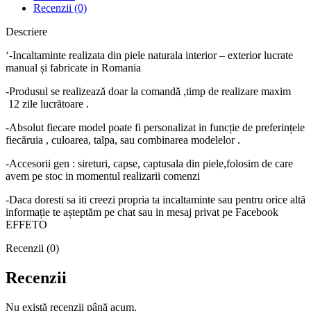
Recenzii (0)
Descriere
‘-Incaltaminte realizata din piele naturala interior – exterior lucrate
manual și fabricate in Romania
-Produsul se realizează doar la comandă ,timp de realizare maxim
12 zile lucrătoare .
-Absolut fiecare model poate fi personalizat in funcție de preferințele
fiecăruia , culoarea, talpa, sau combinarea modelelor .
-Accesorii gen : sireturi, capse, captusala din piele,folosim de care
avem pe stoc in momentul realizarii comenzi
-Daca doresti sa iti creezi propria ta incaltaminte sau pentru orice altă
informație te așteptăm pe chat sau in mesaj privat pe Facebook
EFFETO
Recenzii (0)
Recenzii
Nu există recenzii până acum.