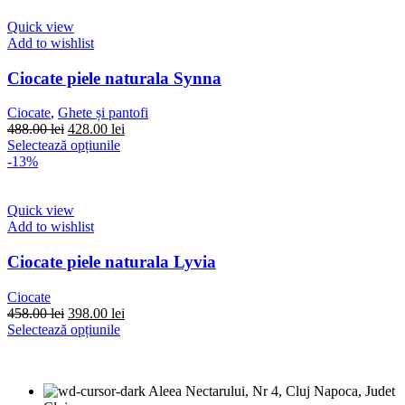
488.00 lei.
mai
multe
Quick view
variații.
Add to wishlist
Opțiunile
pot
Ciocate piele naturala Synna
fi
alese
Ciocate
,
Ghete și pantofi
în
Prețul
Prețul
488.00
lei
428.00
lei
pagina
inițial
Acest
curent
Selectează opțiunile
produsului.
a
produs
este:
-13%
fost:
are
428.00 lei.
488.00 lei.
mai
multe
Quick view
variații.
Add to wishlist
Opțiunile
pot
Ciocate piele naturala Lyvia
fi
alese
Ciocate
în
Prețul
Prețul
458.00
lei
398.00
lei
pagina
inițial
Acest
curent
Selectează opțiunile
produsului.
a
produs
este:
fost:
are
398.00 lei.
458.00 lei.
mai
Aleea Nectarului, Nr 4, Cluj Napoca, Judet
multe