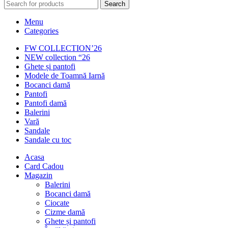
Search
Menu
Categories
FW COLLECTION’26
NEW collection “26
Ghete și pantofi
Modele de Toamnă Iarnă
Bocanci damă
Pantofi
Pantofi damă
Balerini
Vară
Sandale
Sandale cu toc
Acasa
Card Cadou
Magazin
Balerini
Bocanci damă
Ciocate
Cizme damă
Ghete și pantofi