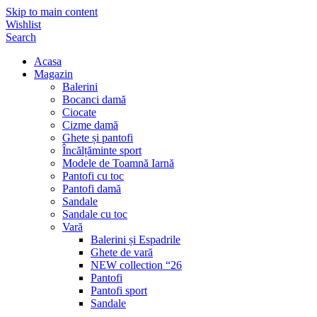
Skip to main content
Wishlist
Search
Acasa
Magazin
Balerini
Bocanci damă
Ciocate
Cizme damă
Ghete și pantofi
Încălțăminte sport
Modele de Toamnă Iarnă
Pantofi cu toc
Pantofi damă
Sandale
Sandale cu toc
Vară
Balerini și Espadrile
Ghete de vară
NEW collection “26
Pantofi
Pantofi sport
Sandale