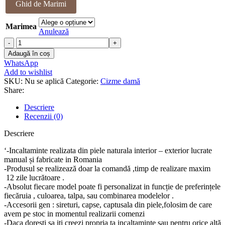
Ghid de Marimi
fost:
468.00 lei.
590.00 lei.
Marimea
Anulează
Cantitate
Cizme
Adaugă în coș
piele
WhatsApp
naturala
Add to wishlist
Catherine
SKU:
Nu se aplică
Categorie:
Cizme damă
Share:
Descriere
Recenzii (0)
Descriere
‘-Incaltaminte realizata din piele naturala interior – exterior lucrate
manual și fabricate in Romania
-Produsul se realizează doar la comandă ,timp de realizare maxim
12 zile lucrătoare .
-Absolut fiecare model poate fi personalizat in funcție de preferințele
fiecăruia , culoarea, talpa, sau combinarea modelelor .
-Accesorii gen : sireturi, capse, captusala din piele,folosim de care
avem pe stoc in momentul realizarii comenzi
-Daca doresti sa iti creezi propria ta incaltaminte sau pentru orice altă