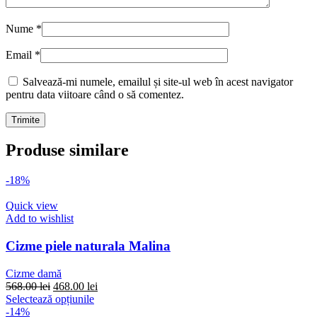
Nume
*
Email
*
Salvează-mi numele, emailul și site-ul web în acest navigator
pentru data viitoare când o să comentez.
Produse similare
-18%
Quick view
Add to wishlist
Cizme piele naturala Malina
Cizme damă
Prețul
Prețul
568.00
lei
468.00
lei
inițial
Acest
curent
Selectează opțiunile
a
produs
este:
-14%