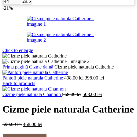
44
29.5
-21%
Click to enlarge
Prima pagină
Cizme damă
Cizme piele naturala Catherine
Prețul
Prețul
Pantofi piele naturala Catherine
408.00
lei
398.00
lei
inițial
curent
Back to products
a
este:
Prețul
fost:
Prețul
398.00 lei.
Cizme piele naturala Channon
568.00
lei
508.00
lei
inițial
408.00 lei.
curent
a
este:
Cizme piele naturala Catherine
fost:
508.00 lei.
568.00 lei.
Prețul
Prețul
590.00
lei
468.00
lei
inițial
curent
a
este: