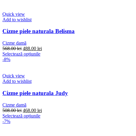
fost:
are
468.00 lei.
568.00 lei.
mai
multe
Quick view
variații.
Add to wishlist
Opțiunile
pot
Cizme piele naturala Belisma
fi
alese
Cizme damă
în
Prețul
Prețul
568.00
lei
488.00
lei
pagina
inițial
Acest
curent
Selectează opțiunile
produsului.
a
produs
este:
-8%
fost:
are
488.00 lei.
568.00 lei.
mai
multe
Quick view
variații.
Add to wishlist
Opțiunile
pot
Cizme piele naturala Judy
fi
alese
Cizme damă
în
Prețul
Prețul
508.00
lei
468.00
lei
pagina
inițial
Acest
curent
Selectează opțiunile
produsului.
a
produs
este:
-7%
fost:
are
468.00 lei.
508.00 lei.
mai