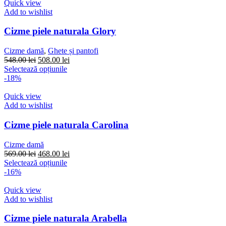
multe
Quick view
variații.
Add to wishlist
Opțiunile
pot
Cizme piele naturala Glory
fi
alese
Cizme damă
,
Ghete și pantofi
în
Prețul
Prețul
548.00
lei
508.00
lei
pagina
inițial
Acest
curent
Selectează opțiunile
produsului.
a
produs
este:
-18%
fost:
are
508.00 lei.
548.00 lei.
mai
Quick view
multe
Add to wishlist
variații.
Opțiunile
Cizme piele naturala Carolina
pot
fi
Cizme damă
alese
Prețul
Prețul
569.00
lei
468.00
lei
în
inițial
Acest
curent
Selectează opțiunile
pagina
a
produs
este:
-16%
produsului.
fost:
are
468.00 lei.
569.00 lei.
mai
Quick view
multe
Add to wishlist
variații.
Opțiunile
Cizme piele naturala Arabella
pot