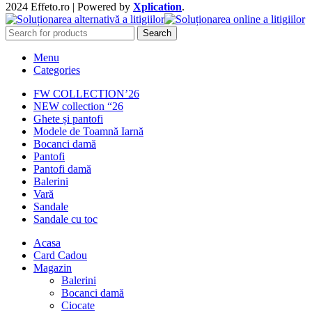
2024 Effeto.ro | Powered by
Xplication
.
Search
Menu
Categories
FW COLLECTION’26
NEW collection “26
Ghete și pantofi
Modele de Toamnă Iarnă
Bocanci damă
Pantofi
Pantofi damă
Balerini
Vară
Sandale
Sandale cu toc
Acasa
Card Cadou
Magazin
Balerini
Bocanci damă
Ciocate