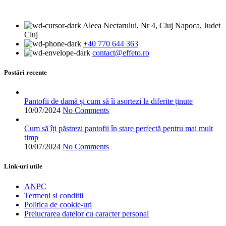
produsului.
fost:
are
468.00 lei.
669.00 lei.
mai
Aleea Nectarului, Nr 4, Cluj Napoca, Judet
multe
Cluj
variații.
+40 770 644 363
Opțiunile
contact@effeto.ro
pot
fi
alese
Postări recente
în
pagina
produsului.
Pantofii de damă și cum să îi asortezi la diferite ținute
10/07/2024
No Comments
Cum să îți păstrezi pantofii în stare perfectă pentru mai mult
timp
10/07/2024
No Comments
Link-uri utile
ANPC
Termeni si conditii
Politica de cookie-uri
Prelucrarea datelor cu caracter personal