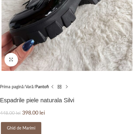
Click to enlarge
Prima pagină
Vară
Pantofi
Espadrile piele naturala Silvi
398.00
lei
448.00
lei
Ghid de Marimi