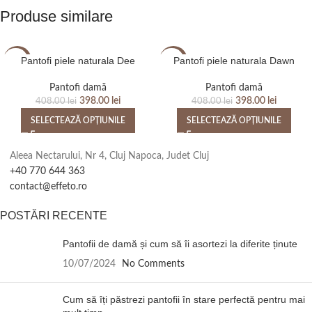
Produse similare
Pantofi piele naturala Dee
Pantofi piele naturala Dawn
-2%
-2%
Pantofi damă
Pantofi damă
398.00
lei
398.00
lei
408.00
lei
408.00
lei
SELECTEAZĂ OPȚIUNILE
SELECTEAZĂ OPȚIUNILE
Aleea Nectarului, Nr 4, Cluj Napoca, Judet Cluj
+40 770 644 363
contact@effeto.ro
POSTĂRI RECENTE
Pantofii de damă și cum să îi asortezi la diferite ținute
10/07/2024
No Comments
Cum să îți păstrezi pantofii în stare perfectă pentru mai