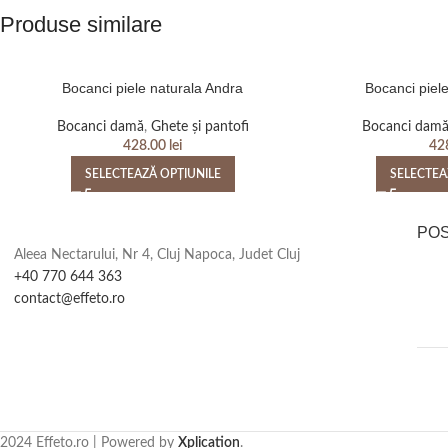
Produse similare
Bocanci piele naturala Andra
Bocanci piel
Bocanci damă
,
Ghete și pantofi
Bocanci dam
428.00
lei
42
SELECTEAZĂ OPȚIUNILE
SELECTEA
PO
Aleea Nectarului, Nr 4, Cluj Napoca, Judet Cluj
+40 770 644 363
contact@effeto.ro
2024 Effeto.ro | Powered by
Xplication
.