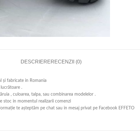
DESCRIERE
RECENZII (0)
al și fabricate in Romania
lucrătoare .
căruia , culoarea, talpa, sau combinarea modelelor .
 pe stoc in momentul realizarii comenzi
ă informație te așteptăm pe chat sau in mesaj privat pe Facebook EFFETO