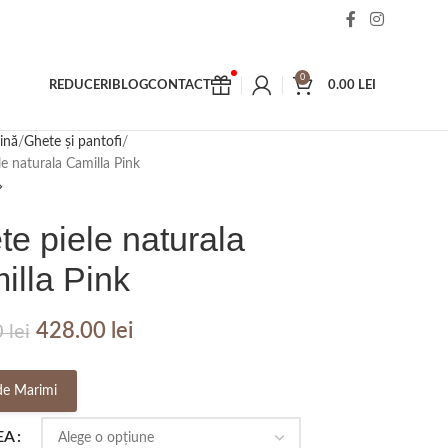
0
REDUCERI
BLOG
CONTACT
0.00
LEI
ină
Ghete și pantofi
e naturala Camilla Pink
e piele naturala
illa Pink
428.00
lei
0
lei
de Marimi
EA