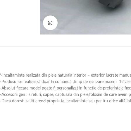
Click to enlarge
‘-Incaltaminte realizata din piele naturala interior – exterior lucrate manu
-Produsul se realizează doar la comandă ,timp de realizare maxim 12 zile 
-Absolut fiecare model poate fi personalizat in funcție de preferințele fie
-Accesorii gen : sireturi, capse, captusala din piele,folosim de care avem
-Daca doresti sa iti creezi propria ta incaltaminte sau pentru orice alt