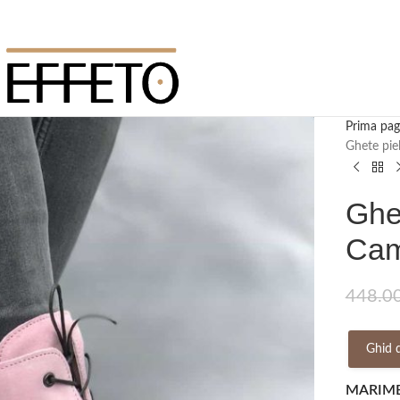
Prima pag
Ghete piel
Ghet
Cam
448.0
Ghid 
MARIM