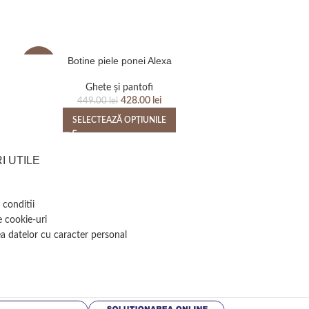
Botine piele ponei Alexa
Bocanci p
-5%
Ghete și pantofi
Bocanci d
428.00
lei
449.00
lei
SELECTEAZĂ OPȚIUNILE
SELEC
I UTILE
 conditii
e cookie-uri
a datelor cu caracter personal