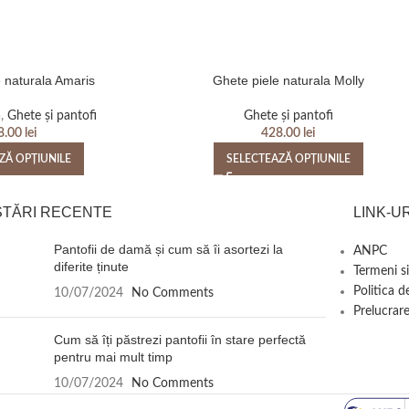
e naturala Amaris
Ghete piele naturala Molly
ă
,
Ghete și pantofi
Ghete și pantofi
8.00
lei
428.00
lei
ZĂ OPȚIUNILE
SELECTEAZĂ OPȚIUNILE
STĂRI RECENTE
LINK-UR
Pantofii de damă și cum să îi asortezi la
ANPC
diferite ținute
Termeni si
Politica d
10/07/2024
No Comments
Prelucrare
Cum să îți păstrezi pantofii în stare perfectă
pentru mai mult timp
10/07/2024
No Comments