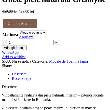
fost:
428.00 lei.
449.00 lei.
Prețul
Prețul
459.00
lei
428.00
lei
inițial
curent
a
este:
Ghid de Marimi
fost:
428.00 lei.
459.00 lei.
Marimea
Anulează
Cantitate
Ghete
Adaugă în coș
piele
WhatsApp
naturala
Add to wishlist
Cremlyne
SKU:
Nu se aplică
Categorie:
Modele de Toamnă Iarnă
Share:
Descriere
Recenzii (0)
Descriere
‘-Incaltaminte realizata din piele naturala interior – exterior lucrate
manual și fabricate in Romania.
-La cerere incaltamintea se poate realiza in interior cu material