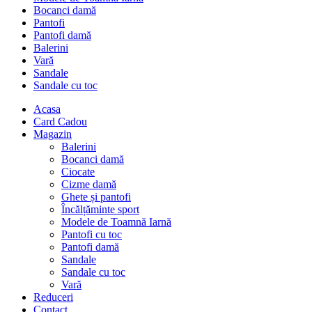
Bocanci damă
Pantofi
Pantofi damă
Balerini
Vară
Sandale
Sandale cu toc
Acasa
Card Cadou
Magazin
Balerini
Bocanci damă
Ciocate
Cizme damă
Ghete și pantofi
Încălțăminte sport
Modele de Toamnă Iarnă
Pantofi cu toc
Pantofi damă
Sandale
Sandale cu toc
Vară
Reduceri
Contact