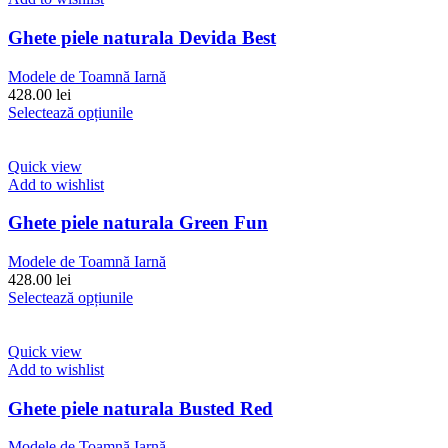
Opțiunile
pot
Ghete piele naturala Devida Best
fi
alese
Modele de Toamnă Iarnă
în
428.00
lei
pagina
Acest
Selectează opțiunile
produsului.
produs
are
mai
Quick view
multe
Add to wishlist
variații.
Opțiunile
Ghete piele naturala Green Fun
pot
fi
Modele de Toamnă Iarnă
alese
428.00
lei
în
Acest
Selectează opțiunile
pagina
produs
produsului.
are
mai
Quick view
multe
Add to wishlist
variații.
Opțiunile
Ghete piele naturala Busted Red
pot
fi
Modele de Toamnă Iarnă