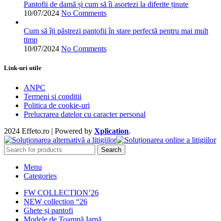
produsului.
Pantofii de damă și cum să îi asortezi la diferite ținute
10/07/2024
No Comments
Cum să îți păstrezi pantofii în stare perfectă pentru mai mult
timp
10/07/2024
No Comments
Link-uri utile
ANPC
Termeni si conditii
Politica de cookie-uri
Prelucrarea datelor cu caracter personal
2024 Effeto.ro | Powered by
Xplication
.
Search
Menu
Categories
FW COLLECTION’26
NEW collection “26
Ghete și pantofi
Modele de Toamnă Iarnă