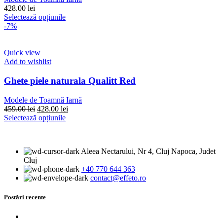
alese
428.00
lei
în
Acest
Selectează opțiunile
pagina
produs
-7%
produsului.
are
mai
multe
Quick view
variații.
Add to wishlist
Opțiunile
pot
Ghete piele naturala Qualitt Red
fi
alese
Modele de Toamnă Iarnă
în
Prețul
Prețul
459.00
lei
428.00
lei
pagina
inițial
Acest
curent
Selectează opțiunile
produsului.
a
produs
este:
fost:
are
428.00 lei.
459.00 lei.
mai
Aleea Nectarului, Nr 4, Cluj Napoca, Judet
multe
Cluj
variații.
+40 770 644 363
Opțiunile
contact@effeto.ro
pot
fi
alese
Postări recente
în
pagina