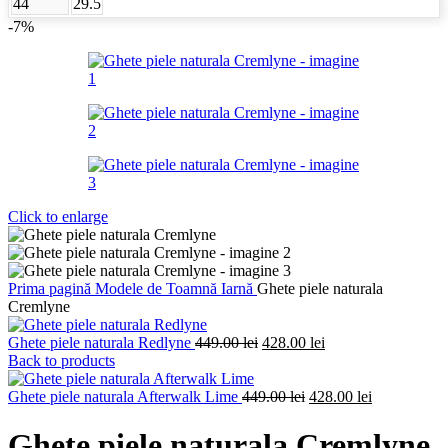
44
29.5
-7%
Click to enlarge
Prima pagină
Modele de Toamnă Iarnă
Ghete piele naturala
Cremlyne
Prețul
Prețul
Ghete piele naturala Redlyne
449.00
lei
428.00
lei
inițial
curent
Back to products
a
este:
fost:
Prețul
428.00 lei.
Prețul
Ghete piele naturala Afterwalk Lime
449.00
lei
428.00
lei
449.00 lei.
inițial
curent
a
este:
Ghete piele naturala Cremlyne