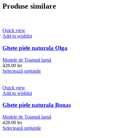
Produse similare
Quick view
Add to wishlist
Ghete piele naturala Olga
Modele de Toamnă Iarnă
428.00
lei
Acest
Selectează opțiunile
produs
are
mai
Quick view
multe
Add to wishlist
variații.
Opțiunile
Ghete piele naturala Bonas
pot
fi
Modele de Toamnă Iarnă
alese
428.00
lei
în
Acest
Selectează opțiunile
pagina
produs
produsului.