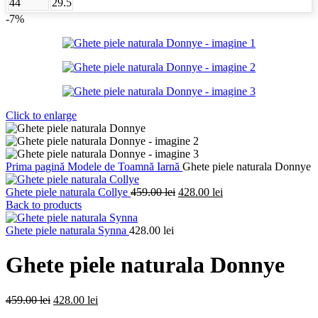
44
29.5
-7%
Click to enlarge
Prima pagină
Modele de Toamnă Iarnă
Ghete piele naturala Donnye
Prețul
Prețul
Ghete piele naturala Collye
459.00
lei
428.00
lei
inițial
curent
Back to products
a
este:
fost:
428.00 lei.
Ghete piele naturala Synna
428.00
lei
459.00 lei.
Ghete piele naturala Donnye
Prețul
Prețul
459.00
lei
428.00
lei
inițial
curent