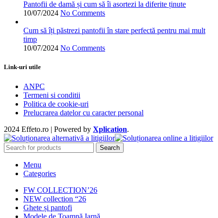
produsului.
Pantofii de damă și cum să îi asortezi la diferite ținute
10/07/2024
No Comments
Cum să îți păstrezi pantofii în stare perfectă pentru mai mult
timp
10/07/2024
No Comments
Link-uri utile
ANPC
Termeni si conditii
Politica de cookie-uri
Prelucrarea datelor cu caracter personal
2024 Effeto.ro | Powered by
Xplication
.
Search
Menu
Categories
FW COLLECTION’26
NEW collection “26
Ghete și pantofi
Modele de Toamnă Iarnă