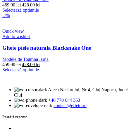
în
Prețul
Prețul
459.00
lei
428.00
lei
pagina
inițial
Acest
curent
Selectează opțiunile
produsului.
a
produs
este:
-7%
fost:
are
428.00 lei.
459.00 lei.
mai
multe
Quick view
variații.
Add to wishlist
Opțiunile
pot
Ghete piele naturala Blacksnake One
fi
alese
Modele de Toamnă Iarnă
în
Prețul
Prețul
459.00
lei
428.00
lei
pagina
inițial
Acest
curent
Selectează opțiunile
produsului.
a
produs
este:
fost:
are
428.00 lei.
459.00 lei.
mai
Aleea Nectarului, Nr 4, Cluj Napoca, Judet
multe
Cluj
variații.
+40 770 644 363
Opțiunile
contact@effeto.ro
pot
fi
alese
Postări recente
în
pagina