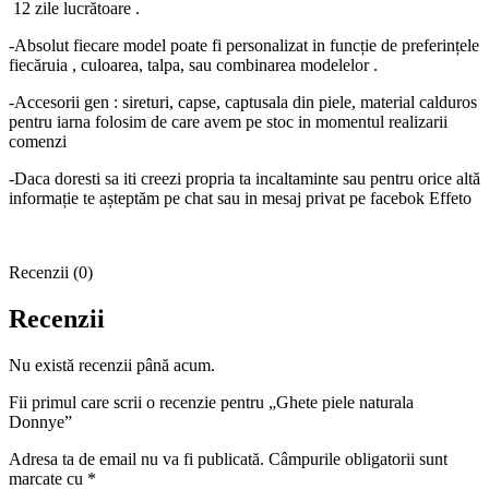
12 zile lucrătoare .
-Absolut fiecare model poate fi personalizat in funcție de preferințele
fiecăruia , culoarea, talpa, sau combinarea modelelor .
-Accesorii gen : sireturi, capse, captusala din piele, material calduros
pentru iarna folosim de care avem pe stoc in momentul realizarii
comenzi
-Daca doresti sa iti creezi propria ta incaltaminte sau pentru orice altă
informație te așteptăm pe chat sau in mesaj privat pe facebok Effeto
Recenzii (0)
Recenzii
Nu există recenzii până acum.
Fii primul care scrii o recenzie pentru „Ghete piele naturala
Donnye”
Adresa ta de email nu va fi publicată.
Câmpurile obligatorii sunt
marcate cu
*