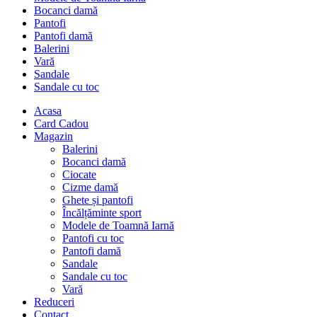
Bocanci damă
Pantofi
Pantofi damă
Balerini
Vară
Sandale
Sandale cu toc
Acasa
Card Cadou
Magazin
Balerini
Bocanci damă
Ciocate
Cizme damă
Ghete și pantofi
Încălțăminte sport
Modele de Toamnă Iarnă
Pantofi cu toc
Pantofi damă
Sandale
Sandale cu toc
Vară
Reduceri
Contact