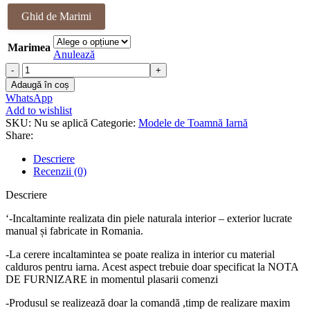
a
este:
Ghid de Marimi
fost:
428.00 lei.
459.00 lei.
Marimea
Anulează
Cantitate
Ghete
Adaugă în coș
piele
WhatsApp
naturala
Add to wishlist
Donnye
SKU:
Nu se aplică
Categorie:
Modele de Toamnă Iarnă
Share:
Descriere
Recenzii (0)
Descriere
‘-Incaltaminte realizata din piele naturala interior – exterior lucrate
manual și fabricate in Romania.
-La cerere incaltamintea se poate realiza in interior cu material
calduros pentru iarna. Acest aspect trebuie doar specificat la NOTA
DE FURNIZARE in momentul plasarii comenzi
-Produsul se realizează doar la comandă ,timp de realizare maxim