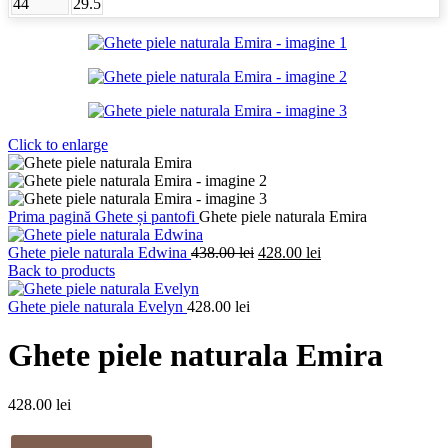
44
29.5
Click to enlarge
Prima pagină
Ghete și pantofi
Ghete piele naturala Emira
Prețul
Prețul
Ghete piele naturala Edwina
438.00
lei
428.00
lei
inițial
curent
Back to products
a
este:
fost:
428.00 lei.
Ghete piele naturala Evelyn
428.00
lei
438.00 lei.
Ghete piele naturala Emira
428.00
lei