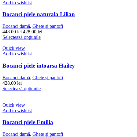
multe
Add to wishlist
variații.
Opțiunile
Bocanci piele naturala Lilian
pot
fi
Bocanci damă
,
Ghete și pantofi
alese
Prețul
Prețul
448.00
lei
428.00
lei
în
inițial
Acest
curent
Selectează opțiunile
pagina
a
produs
este:
produsului.
fost:
are
428.00 lei.
Quick view
448.00 lei.
mai
Add to wishlist
multe
variații.
Bocanci piele intoarsa Hailey
Opțiunile
pot
Bocanci damă
,
Ghete și pantofi
fi
428.00
lei
alese
Acest
Selectează opțiunile
în
produs
pagina
are
produsului.
mai
Quick view
multe
Add to wishlist
variații.
Opțiunile
Bocanci piele Emilia
pot
fi
Bocanci damă
,
Ghete și pantofi