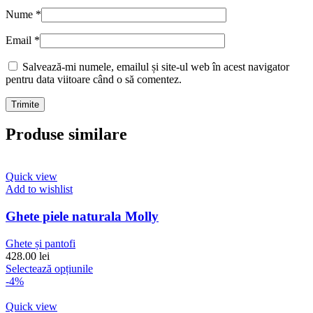
Nume
*
Email
*
Salvează-mi numele, emailul și site-ul web în acest navigator
pentru data viitoare când o să comentez.
Produse similare
Quick view
Add to wishlist
Ghete piele naturala Molly
Ghete și pantofi
428.00
lei
Acest
Selectează opțiunile
produs
-4%
are
mai
Quick view