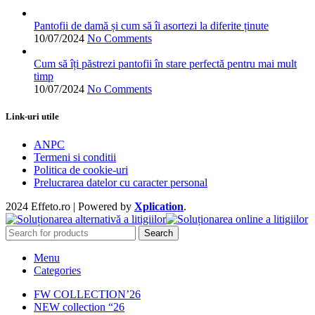
pagina
produsului.
Pantofii de damă și cum să îi asortezi la diferite ținute
10/07/2024
No Comments
Cum să îți păstrezi pantofii în stare perfectă pentru mai mult
timp
10/07/2024
No Comments
Link-uri utile
ANPC
Termeni si conditii
Politica de cookie-uri
Prelucrarea datelor cu caracter personal
2024 Effeto.ro | Powered by
Xplication
.
Search
Menu
Categories
FW COLLECTION’26
NEW collection “26