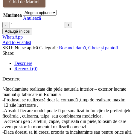
Ghid de Marimi
Marimea
Anulează
Cantitate
Ghete
Adaugă în coș
piele
WhatsApp
naturala
Add to wishlist
Emira
SKU:
Nu se aplică
Categorii:
Bocanci damă
,
Ghete și pantofi
Share:
Descriere
Recenzii (0)
Descriere
‘-Incaltaminte realizata din piele naturala interior – exterior lucrate
manual și fabricate in Romania
-Produsul se realizează doar la comandă ,timp de realizare maxim
12 zile lucrătoare .
-Absolut fiecare model poate fi personalizat in funcție de preferințele
fiecăruia , culoarea, talpa, sau combinarea modelelor .
-Accesorii gen : sireturi, capse, captusala din piele,folosim de care
avem pe stoc in momentul realizarii comenzi
-Daca doresti sa iti creezi propria ta incaltaminte sau pentru orice altă