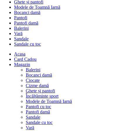
Ghete și pantofi
Modele de Toamnă Iarnă
Bocanci damă
Pantofi
Pantofi damă
Balerini
Vară
Sandale
Sandale cu toc
Acasa
Card Cadou
Magazin
Balerini
Bocanci damă
Ciocate
Cizme damă
Ghete și pantofi
Încălțăminte sport
Modele de Toamnă Iarnă
Pantofi cu toc
Pantofi damă
Sandale
Sandale cu toc
Vară