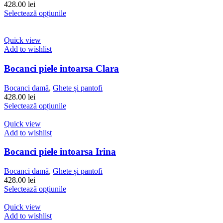
alese
428.00
lei
în
Acest
Selectează opțiunile
pagina
produs
produsului.
are
mai
Quick view
multe
Add to wishlist
variații.
Opțiunile
Bocanci piele intoarsa Clara
pot
fi
Bocanci damă
,
Ghete și pantofi
alese
428.00
lei
în
Acest
Selectează opțiunile
pagina
produs
produsului.
are
Quick view
mai
Add to wishlist
multe
variații.
Bocanci piele intoarsa Irina
Opțiunile
pot
Bocanci damă
,
Ghete și pantofi
fi
428.00
lei
alese
Acest
Selectează opțiunile
în
produs
pagina
are
Quick view
produsului.
mai
Add to wishlist