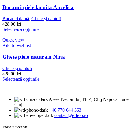
multe
variații.
Bocanci piele lacuita Ancelica
Opțiunile
pot
Bocanci damă
,
Ghete și pantofi
fi
428.00
lei
alese
Acest
Selectează opțiunile
în
produs
pagina
are
Quick view
produsului.
mai
Add to wishlist
multe
variații.
Ghete piele naturala Nina
Opțiunile
pot
Ghete și pantofi
fi
428.00
lei
alese
Acest
Selectează opțiunile
în
produs
pagina
are
produsului.
mai
Aleea Nectarului, Nr 4, Cluj Napoca, Judet
multe
Cluj
variații.
+40 770 644 363
Opțiunile
contact@effeto.ro
pot
fi
alese
Postări recente
în