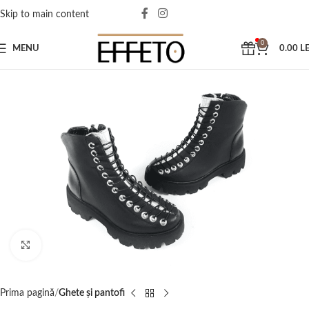
Skip to main content
0
MENU
0.00
LE
Click to enlarge
Prima pagină
Ghete și pantofi