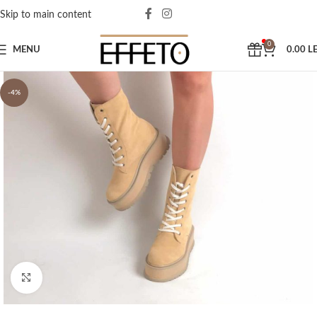
Skip to main content
0
MENU
0.00
LE
-4%
Click to enlarge