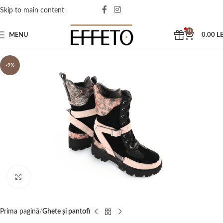
Skip to main content
0
MENU
0.00
LE
-9%
Click to enlarge
Prima pagină
Ghete și pantofi