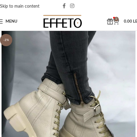
Skip to main content
0
MENU
0.00
LE
-2%