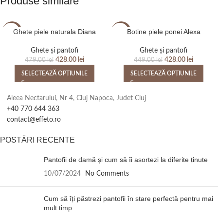
Produse similare
Ghete piele naturala Diana
Botine piele ponei Alexa
-11%
-5%
Ghete și pantofi
Ghete și pantofi
428.00
lei
428.00
lei
479.00
lei
449.00
lei
SELECTEAZĂ OPȚIUNILE
SELECTEAZĂ OPȚIUNILE
Aleea Nectarului, Nr 4, Cluj Napoca, Judet Cluj
+40 770 644 363
contact@effeto.ro
POSTĂRI RECENTE
Pantofii de damă și cum să îi asortezi la diferite ținute
10/07/2024
No Comments
Cum să îți păstrezi pantofii în stare perfectă pentru mai
mult timp