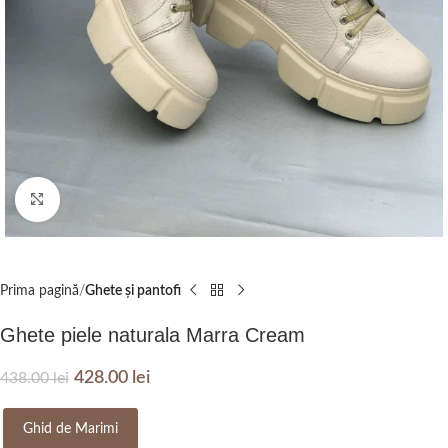
Click to enlarge
Prima pagină
Ghete și pantofi
Ghete piele naturala Marra Cream
428.00
lei
438.00
lei
Ghid de Marimi