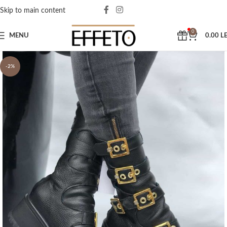
Skip to main content
0
MENU
0.00
LE
-2%