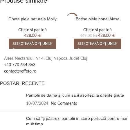
Produse similare
Ghete piele naturala Molly
Botine piele ponei Alexa
-5%
Ghete și pantofi
Ghete și pantofi
428.00
lei
428.00
lei
449.00
lei
SELECTEAZĂ OPȚIUNILE
SELECTEAZĂ OPȚIUNILE
Aleea Nectarului, Nr 4, Cluj Napoca, Judet Cluj
+40 770 644 363
contact@effeto.ro
POSTĂRI RECENTE
Pantofii de damă și cum să îi asortezi la diferite ținute
10/07/2024
No Comments
Cum să îți păstrezi pantofii în stare perfectă pentru mai
mult timp