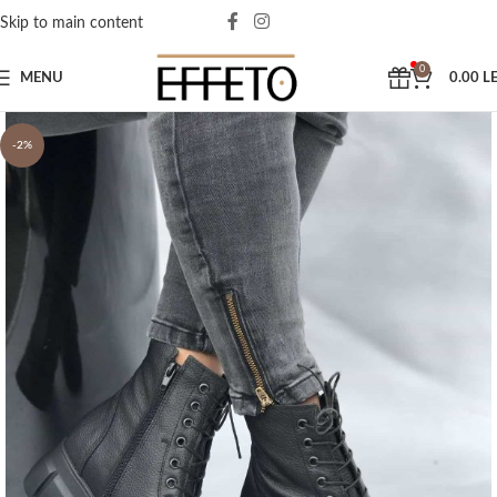
Skip to main content
0
MENU
0.00
LE
-2%