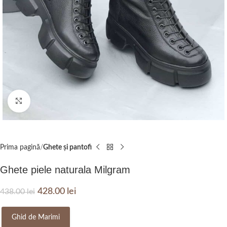
Click to enlarge
Prima pagină
Ghete și pantofi
Ghete piele naturala Milgram
428.00
lei
438.00
lei
Ghid de Marimi