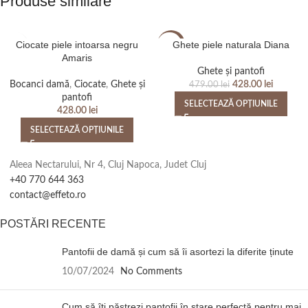
Produse similare
Ciocate piele intoarsa negru
Ghete piele naturala Diana
-11%
Amaris
Ghete și pantofi
Bocanci damă
,
Ciocate
,
Ghete și
428.00
lei
479.00
lei
pantofi
SELECTEAZĂ OPȚIUNILE
428.00
lei
SELECTEAZĂ OPȚIUNILE
Aleea Nectarului, Nr 4, Cluj Napoca, Judet Cluj
+40 770 644 363
contact@effeto.ro
POSTĂRI RECENTE
Pantofii de damă și cum să îi asortezi la diferite ținute
10/07/2024
No Comments
Cum să îți păstrezi pantofii în stare perfectă pentru mai