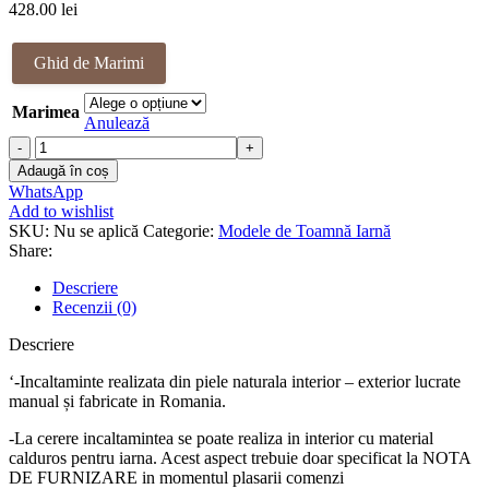
428.00
lei
Ghid de Marimi
Marimea
Anulează
Cantitate
Ghete
Adaugă în coș
piele
WhatsApp
naturala
Add to wishlist
Morena
SKU:
Nu se aplică
Categorie:
Modele de Toamnă Iarnă
Share:
Descriere
Recenzii (0)
Descriere
‘-Incaltaminte realizata din piele naturala interior – exterior lucrate
manual și fabricate in Romania.
-La cerere incaltamintea se poate realiza in interior cu material
calduros pentru iarna. Acest aspect trebuie doar specificat la NOTA
DE FURNIZARE in momentul plasarii comenzi