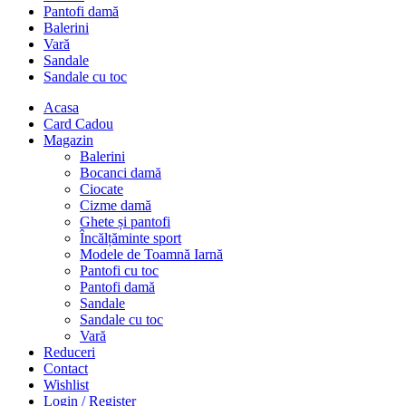
Pantofi damă
Balerini
Vară
Sandale
Sandale cu toc
Acasa
Card Cadou
Magazin
Balerini
Bocanci damă
Ciocate
Cizme damă
Ghete și pantofi
Încălțăminte sport
Modele de Toamnă Iarnă
Pantofi cu toc
Pantofi damă
Sandale
Sandale cu toc
Vară
Reduceri
Contact
Wishlist
Login / Register