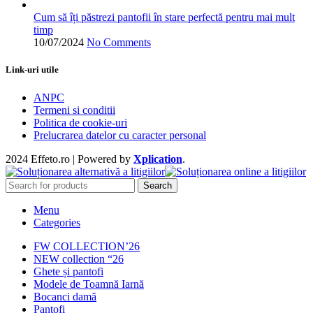
Cum să îți păstrezi pantofii în stare perfectă pentru mai mult
timp
10/07/2024
No Comments
Link-uri utile
ANPC
Termeni si conditii
Politica de cookie-uri
Prelucrarea datelor cu caracter personal
2024 Effeto.ro | Powered by
Xplication
.
Search
Menu
Categories
FW COLLECTION’26
NEW collection “26
Ghete și pantofi
Modele de Toamnă Iarnă
Bocanci damă
Pantofi