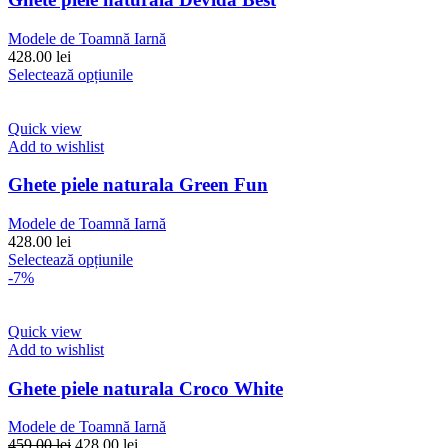
fi
alese
Modele de Toamnă Iarnă
în
428.00
lei
pagina
Acest
Selectează opțiunile
produsului.
produs
are
mai
Quick view
multe
Add to wishlist
variații.
Opțiunile
Ghete piele naturala Green Fun
pot
fi
Modele de Toamnă Iarnă
alese
428.00
lei
în
Acest
Selectează opțiunile
pagina
produs
-7%
produsului.
are
mai
multe
Quick view
variații.
Add to wishlist
Opțiunile
pot
Ghete piele naturala Croco White
fi
alese
Modele de Toamnă Iarnă
în
Prețul
Prețul
459.00
lei
428.00
lei