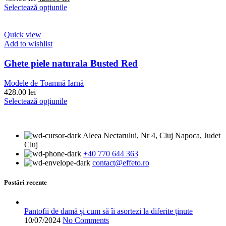
pagina
inițial
Acest
curent
Selectează opțiunile
produsului.
a
produs
este:
fost:
are
428.00 lei.
459.00 lei.
mai
Quick view
multe
Add to wishlist
variații.
Opțiunile
Ghete piele naturala Busted Red
pot
fi
Modele de Toamnă Iarnă
alese
428.00
lei
în
Acest
Selectează opțiunile
pagina
produs
produsului.
are
mai
Aleea Nectarului, Nr 4, Cluj Napoca, Judet
multe
Cluj
variații.
+40 770 644 363
Opțiunile
contact@effeto.ro
pot
fi
alese
Postări recente
în
pagina
produsului.
Pantofii de damă și cum să îi asortezi la diferite ținute
10/07/2024
No Comments