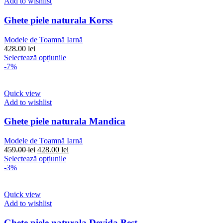
multe
Add to wishlist
variații.
Opțiunile
Ghete piele naturala Korss
pot
fi
Modele de Toamnă Iarnă
alese
428.00
lei
în
Acest
Selectează opțiunile
pagina
produs
-7%
produsului.
are
mai
multe
Quick view
variații.
Add to wishlist
Opțiunile
pot
Ghete piele naturala Mandica
fi
alese
Modele de Toamnă Iarnă
în
Prețul
Prețul
459.00
lei
428.00
lei
pagina
inițial
Acest
curent
Selectează opțiunile
produsului.
a
produs
este:
-3%
fost:
are
428.00 lei.
459.00 lei.
mai
multe
Quick view
variații.
Add to wishlist
Opțiunile
pot
Ghete piele naturala Devida Best