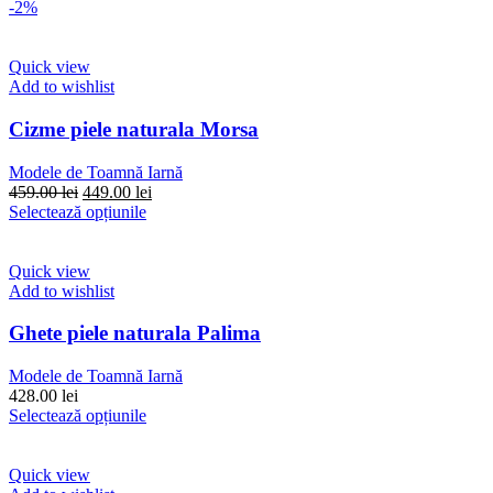
-2%
Quick view
Add to wishlist
Cizme piele naturala Morsa
Modele de Toamnă Iarnă
Prețul
Prețul
459.00
lei
449.00
lei
inițial
Acest
curent
Selectează opțiunile
a
produs
este:
fost:
are
449.00 lei.
459.00 lei.
mai
Quick view
multe
Add to wishlist
variații.
Opțiunile
Ghete piele naturala Palima
pot
fi
Modele de Toamnă Iarnă
alese
428.00
lei
în
Acest
Selectează opțiunile
pagina
produs
produsului.
are
mai
Quick view