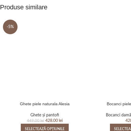
Produse similare
-5%
Ghete piele naturala Alesia
Bocanci piel
Ghete și pantofi
Bocanci dam
428.00
lei
42
449.00
lei
SELECTEAZĂ OPȚIUNILE
SELECTEA