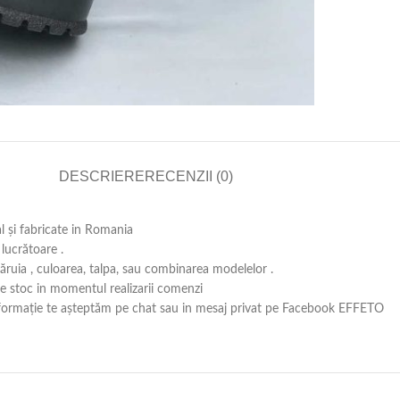
DESCRIERE
RECENZII (0)
al și fabricate in Romania
lucrătoare .
căruia , culoarea, talpa, sau combinarea modelelor .
 pe stoc in momentul realizarii comenzi
ă informație te așteptăm pe chat sau in mesaj privat pe Facebook EFFETO