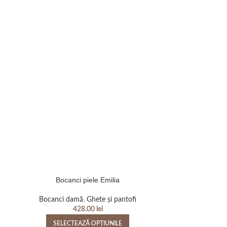
Bocanci piele Emilia
Bocanci pi
Bocanci damă
,
Ghete și pantofi
Bocanci d
428.00
lei
SELECTEAZĂ OPȚIUNILE
SELEC