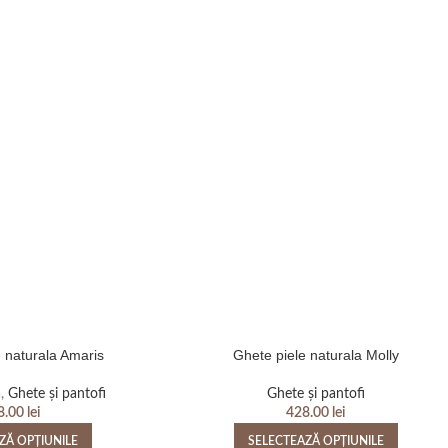
e naturala Amaris
Ghete piele naturala Molly
ă
,
Ghete și pantofi
Ghete și pantofi
8.00
lei
428.00
lei
ZĂ OPȚIUNILE
SELECTEAZĂ OPȚIUNILE