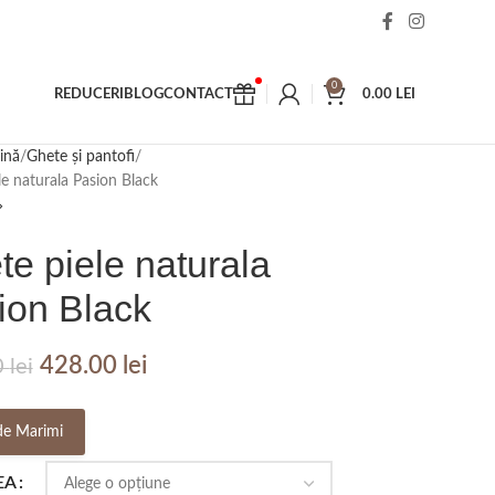
0
REDUCERI
BLOG
CONTACT
0.00
LEI
ină
Ghete și pantofi
le naturala Pasion Black
e piele naturala
ion Black
428.00
lei
0
lei
de Marimi
EA