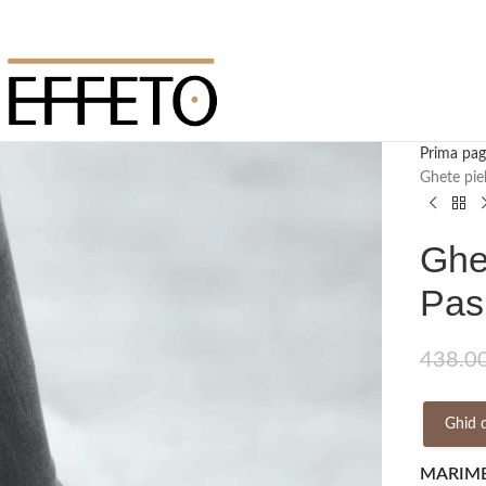
Prima pag
Ghete pie
Ghet
Pas
438.0
Ghid 
MARIM