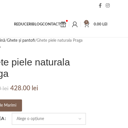
0
REDUCERI
BLOG
CONTACT
0.00
LEI
ină
Ghete și pantofi
Ghete piele naturala Praga
e piele naturala
ga
428.00
lei
0
lei
de Marimi
EA