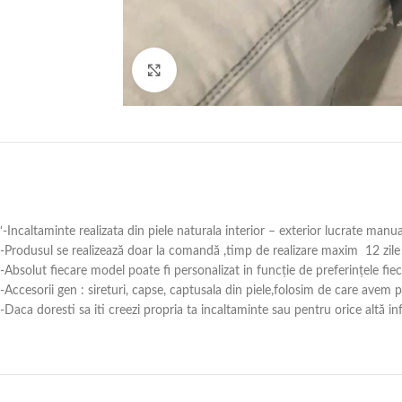
Click to enlarge
‘-Incaltaminte realizata din piele naturala interior – exterior lucrate manu
-Produsul se realizează doar la comandă ,timp de realizare maxim 12 zile 
-Absolut fiecare model poate fi personalizat in funcție de preferințele fie
-Accesorii gen : sireturi, capse, captusala din piele,folosim de care avem
-Daca doresti sa iti creezi propria ta incaltaminte sau pentru orice alt