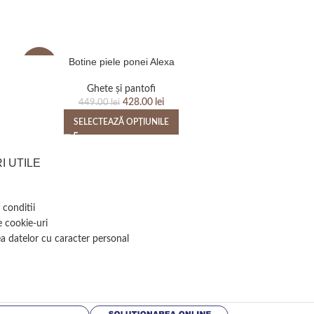
Botine piele ponei Alexa
Bocanci pi
-5%
Ghete și pantofi
Bocanci d
428.00
lei
449.00
lei
SELECTEAZĂ OPȚIUNILE
SELEC
I UTILE
 conditii
e cookie-uri
a datelor cu caracter personal