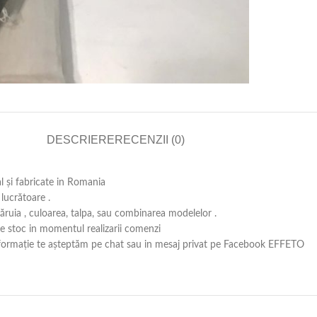
DESCRIERE
RECENZII (0)
al și fabricate in Romania
lucrătoare .
căruia , culoarea, talpa, sau combinarea modelelor .
 pe stoc in momentul realizarii comenzi
ă informație te așteptăm pe chat sau in mesaj privat pe Facebook EFFETO