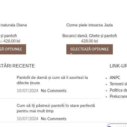
 naturala Diana
Cizme piele intoarsa Jada
și pantofi
Bocanci damă
,
Ghete și pantofi
428.00
lei
428.00
lei
ei
ZĂ OPȚIUNILE
SELECTEAZĂ OPȚIUNILE
STĂRI RECENTE
LINK-UR
Pantofii de damă și cum să îi asortezi la
ANPC
diferite ținute
Termeni si
Politica d
10/07/2024
No Comments
Prelucrare
Cum să îți păstrezi pantofii în stare perfectă
pentru mai mult timp
10/07/2024
No Comments