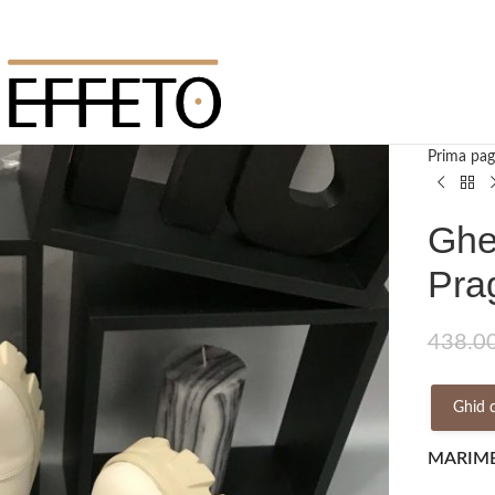
Prima pag
Ghet
Pra
438.0
Ghid 
MARIM