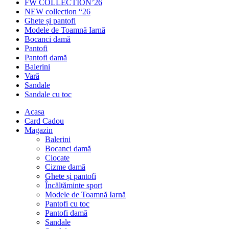
FW COLLECTION’26
NEW collection “26
Ghete și pantofi
Modele de Toamnă Iarnă
Bocanci damă
Pantofi
Pantofi damă
Balerini
Vară
Sandale
Sandale cu toc
Acasa
Card Cadou
Magazin
Balerini
Bocanci damă
Ciocate
Cizme damă
Ghete și pantofi
Încălțăminte sport
Modele de Toamnă Iarnă
Pantofi cu toc
Pantofi damă
Sandale