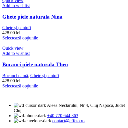
are
Quick view
produsului.
mai
Add to wishlist
multe
variații.
Ghete piele naturala Nina
Opțiunile
pot
Ghete și pantofi
fi
428.00
lei
alese
Acest
Selectează opțiunile
în
produs
pagina
are
Quick view
produsului.
mai
Add to wishlist
multe
variații.
Bocanci piele naturala Theo
Opțiunile
pot
Bocanci damă
,
Ghete și pantofi
fi
428.00
lei
alese
Acest
Selectează opțiunile
în
produs
pagina
are
produsului.
mai
Aleea Nectarului, Nr 4, Cluj Napoca, Judet
multe
Cluj
variații.
+40 770 644 363
Opțiunile
contact@effeto.ro
pot
fi