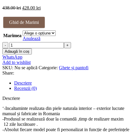
Prețul
Prețul
438.00
lei
428.00
lei
inițial
curent
a
este:
Ghid de Marimi
fost:
428.00 lei.
438.00 lei.
Marimea
Anulează
Cantitate
Ghete
Adaugă în coș
piele
WhatsApp
naturala
Add to wishlist
Royalty
SKU:
Nu se aplică
Categorie:
Ghete și pantofi
Share:
Descriere
Recenzii (0)
Descriere
‘-Incaltaminte realizata din piele naturala interior – exterior lucrate
manual și fabricate in Romania
-Produsul se realizează doar la comandă ,timp de realizare maxim
12 zile lucrătoare .
-Absolut fiecare model poate fi personalizat in funcție de preferințele