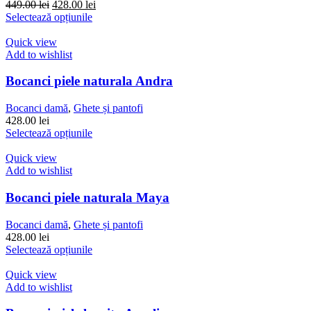
Prețul
Prețul
449.00
lei
428.00
lei
inițial
Acest
curent
Selectează opțiunile
a
produs
este:
fost:
are
428.00 lei.
Quick view
449.00 lei.
mai
Add to wishlist
multe
variații.
Bocanci piele naturala Andra
Opțiunile
pot
Bocanci damă
,
Ghete și pantofi
fi
428.00
lei
alese
Acest
Selectează opțiunile
în
produs
pagina
are
Quick view
produsului.
mai
Add to wishlist
multe
variații.
Bocanci piele naturala Maya
Opțiunile
pot
Bocanci damă
,
Ghete și pantofi
fi
428.00
lei
alese
Acest
Selectează opțiunile
în
produs
pagina
are
Quick view
produsului.
mai
Add to wishlist
multe