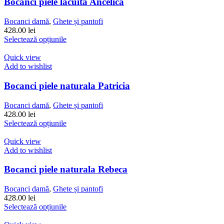
variații.
Bocanci piele lacuita Ancelica
Opțiunile
pot
Bocanci damă
,
Ghete și pantofi
fi
428.00
lei
alese
Acest
Selectează opțiunile
în
produs
pagina
are
Quick view
produsului.
mai
Add to wishlist
multe
variații.
Bocanci piele naturala Patricia
Opțiunile
pot
Bocanci damă
,
Ghete și pantofi
fi
428.00
lei
alese
Acest
Selectează opțiunile
în
produs
pagina
are
Quick view
produsului.
mai
Add to wishlist
multe
variații.
Bocanci piele naturala Rebeca
Opțiunile
pot
Bocanci damă
,
Ghete și pantofi
fi
428.00
lei
alese
Acest
Selectează opțiunile
în
produs
pagina