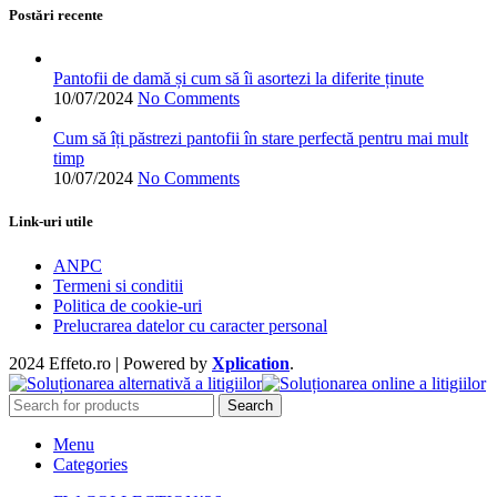
alese
Postări recente
în
pagina
produsului.
Pantofii de damă și cum să îi asortezi la diferite ținute
10/07/2024
No Comments
Cum să îți păstrezi pantofii în stare perfectă pentru mai mult
timp
10/07/2024
No Comments
Link-uri utile
ANPC
Termeni si conditii
Politica de cookie-uri
Prelucrarea datelor cu caracter personal
2024 Effeto.ro | Powered by
Xplication
.
Search
Menu
Categories