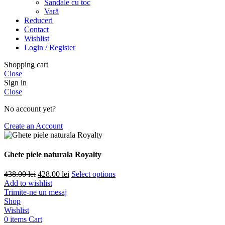
Sandale cu toc
Vară
Reduceri
Contact
Wishlist
Login / Register
Shopping cart
Close
Sign in
Close
No account yet?
Create an Account
Ghete piele naturala Royalty
Prețul
Prețul
438.00
lei
428.00
lei
Select options
inițial
curent
Add to wishlist
a
este:
Trimite-ne un mesaj
fost:
428.00 lei.
Shop
438.00 lei.
Wishlist
0
items
Cart