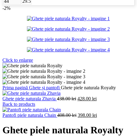
44
29.5
-2%
Click to enlarge
Prima pagină
Ghete și pantofi
Ghete piele naturala Royalty
Prețul
Prețul
Ghete piele naturala Zhavia
438.00
lei
428.00
lei
inițial
curent
Back to products
a
este:
fost:
Prețul
428.00 lei.
Prețul
Pantofi piele naturala Chain
408.00
lei
398.00
lei
438.00 lei.
inițial
curent
a
este:
Ghete piele naturala Royalty
fost:
398.00 lei.
408.00 lei.