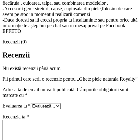
fiecăruia , culoarea, talpa, sau combinarea modelelor .
-Accesorii gen : sireturi, capse, captusala din piele,folosim de care
avem pe stoc in momentul realizarii comenzi
-Daca doresti sa iti creezi propria ta incaltaminte sau pentru orice altă
informație te așteptăm pe chat sau in mesaj privat pe Facebook
EFFETO
Recenzii (0)
Recenzii
Nu există recenzii până acum.
Fii primul care scrii o recenzie pentru „Ghete piele naturala Royalty”
Adresa ta de email nu va fi publicată.
Câmpurile obligatorii sunt
marcate cu
*
Evaluarea ta
*
Recenzia ta
*