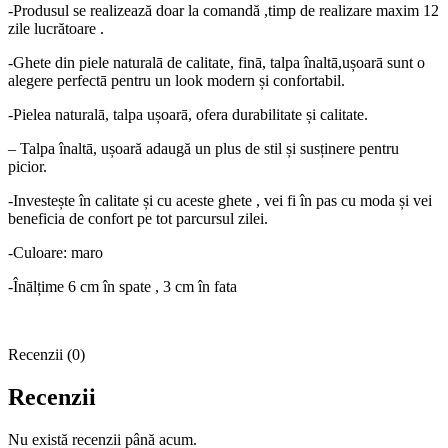
-Produsul se realizează doar la comandă ,timp de realizare maxim 12
zile lucrătoare .
-Ghete din piele naturalā de calitate, finā, talpa înaltā,ușoarā sunt o
alegere perfectā pentru un look modern și confortabil.
-Pielea naturalā, talpa ușoarā, ofera durabilitate și calitate.
– Talpa înaltā, ușoară adaugă un plus de stil și susținere pentru
picior.
-Investește în calitate și cu aceste ghete , vei fi în pas cu moda și vei
beneficia de confort pe tot parcursul zilei.
-Culoare: maro
-Înālțime 6 cm în spate , 3 cm în fata
Recenzii (0)
Recenzii
Nu există recenzii până acum.