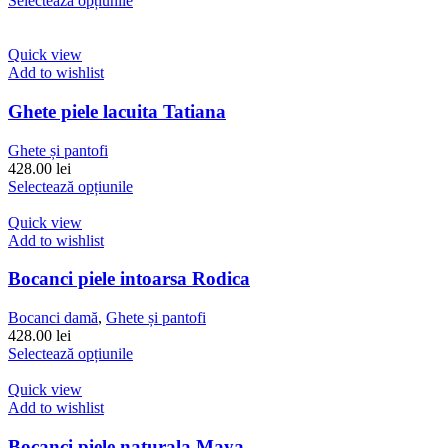
Selectează opțiunile
pagina
a
produs
este:
produsului.
fost:
are
428.00 lei.
479.00 lei.
mai
Quick view
multe
Add to wishlist
variații.
Opțiunile
Ghete piele lacuita Tatiana
pot
fi
Ghete și pantofi
alese
428.00
lei
în
Acest
Selectează opțiunile
pagina
produs
produsului.
are
Quick view
mai
Add to wishlist
multe
variații.
Bocanci piele intoarsa Rodica
Opțiunile
pot
Bocanci damă
,
Ghete și pantofi
fi
428.00
lei
alese
Acest
Selectează opțiunile
în
produs
pagina
are
Quick view
produsului.
mai
Add to wishlist
multe
variații.
Bocanci piele naturala Maya