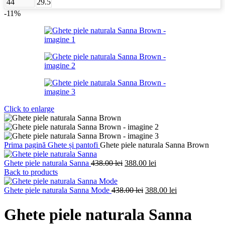
44
29.5
-11%
Click to enlarge
Prima pagină
Ghete și pantofi
Ghete piele naturala Sanna Brown
Prețul
Prețul
Ghete piele naturala Sanna
438.00
lei
388.00
lei
inițial
curent
Back to products
a
este:
fost:
Prețul
388.00 lei.
Prețul
Ghete piele naturala Sanna Mode
438.00
lei
388.00
lei
438.00 lei.
inițial
curent
a
este:
Ghete piele naturala Sanna
fost:
388.00 lei.