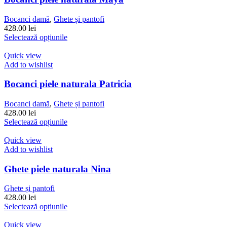
Opțiunile
pot
Bocanci damă
,
Ghete și pantofi
fi
428.00
lei
alese
Acest
Selectează opțiunile
în
produs
pagina
are
Quick view
produsului.
mai
Add to wishlist
multe
variații.
Bocanci piele naturala Patricia
Opțiunile
pot
Bocanci damă
,
Ghete și pantofi
fi
428.00
lei
alese
Acest
Selectează opțiunile
în
produs
pagina
are
Quick view
produsului.
mai
Add to wishlist
multe
variații.
Ghete piele naturala Nina
Opțiunile
pot
Ghete și pantofi
fi
428.00
lei
alese
Acest
Selectează opțiunile
în
produs
pagina
are
Quick view