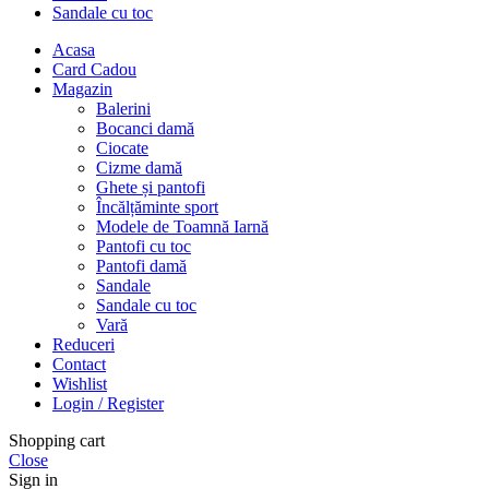
Sandale cu toc
Acasa
Card Cadou
Magazin
Balerini
Bocanci damă
Ciocate
Cizme damă
Ghete și pantofi
Încălțăminte sport
Modele de Toamnă Iarnă
Pantofi cu toc
Pantofi damă
Sandale
Sandale cu toc
Vară
Reduceri
Contact
Wishlist
Login / Register
Shopping cart
Close
Sign in