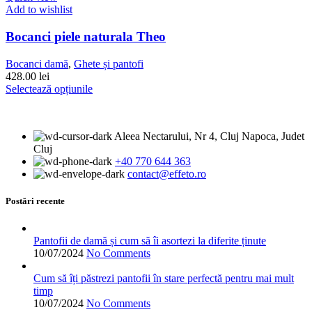
produsului.
mai
Add to wishlist
multe
variații.
Bocanci piele naturala Theo
Opțiunile
pot
Bocanci damă
,
Ghete și pantofi
fi
428.00
lei
alese
Acest
Selectează opțiunile
în
produs
pagina
are
produsului.
mai
Aleea Nectarului, Nr 4, Cluj Napoca, Judet
multe
Cluj
variații.
+40 770 644 363
Opțiunile
contact@effeto.ro
pot
fi
alese
Postări recente
în
pagina
produsului.
Pantofii de damă și cum să îi asortezi la diferite ținute
10/07/2024
No Comments
Cum să îți păstrezi pantofii în stare perfectă pentru mai mult
timp
10/07/2024
No Comments