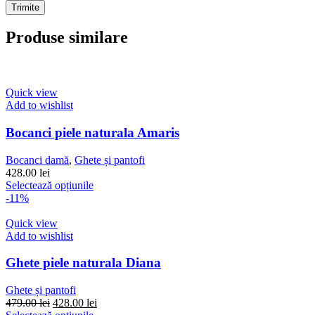
Produse similare
Quick view
Add to wishlist
Bocanci piele naturala Amaris
Bocanci damă
,
Ghete și pantofi
428.00
lei
Acest
Selectează opțiunile
produs
-11%
are
mai
Quick view
multe
Add to wishlist
variații.
Opțiunile
Ghete piele naturala Diana
pot
fi
Ghete și pantofi
alese
Prețul
Prețul
479.00
lei
428.00
lei
în
inițial
Acest
curent