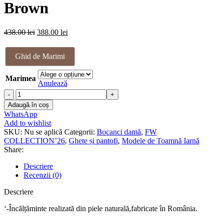
438.00 lei.
Brown
Prețul
Prețul
438.00
lei
388.00
lei
inițial
curent
a
este:
Ghid de Marimi
fost:
388.00 lei.
438.00 lei.
Marimea
Anulează
Cantitate
Ghete
Adaugă în coș
piele
WhatsApp
naturala
Add to wishlist
Sanna
SKU:
Nu se aplică
Categorii:
Bocanci damă
,
FW
Brown
COLLECTION’26
,
Ghete și pantofi
,
Modele de Toamnă Iarnă
Share:
Descriere
Recenzii (0)
Descriere
‘-Încălțăminte realizată din piele naturală,fabricate în România.