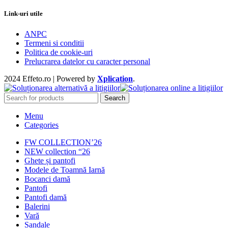
Link-uri utile
ANPC
Termeni si conditii
Politica de cookie-uri
Prelucrarea datelor cu caracter personal
2024 Effeto.ro | Powered by
Xplication
.
Search
Menu
Categories
FW COLLECTION’26
NEW collection “26
Ghete și pantofi
Modele de Toamnă Iarnă
Bocanci damă
Pantofi
Pantofi damă
Balerini
Vară
Sandale