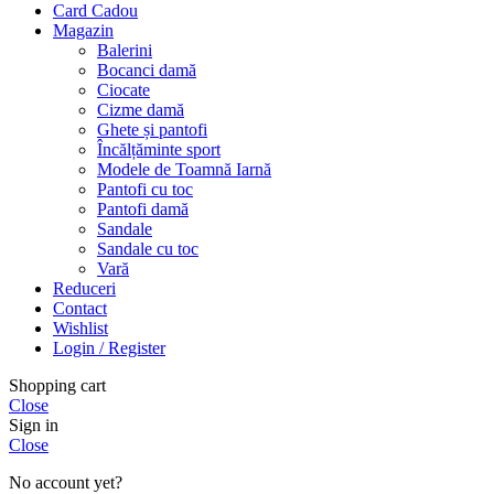
Card Cadou
Magazin
Balerini
Bocanci damă
Ciocate
Cizme damă
Ghete și pantofi
Încălțăminte sport
Modele de Toamnă Iarnă
Pantofi cu toc
Pantofi damă
Sandale
Sandale cu toc
Vară
Reduceri
Contact
Wishlist
Login / Register
Shopping cart
Close
Sign in
Close
No account yet?