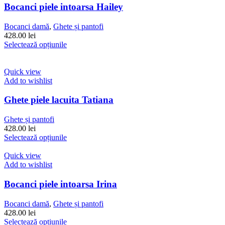
variații.
Bocanci piele intoarsa Hailey
Opțiunile
pot
Bocanci damă
,
Ghete și pantofi
fi
428.00
lei
alese
Acest
Selectează opțiunile
în
produs
pagina
are
produsului.
mai
Quick view
multe
Add to wishlist
variații.
Opțiunile
Ghete piele lacuita Tatiana
pot
fi
Ghete și pantofi
alese
428.00
lei
în
Acest
Selectează opțiunile
pagina
produs
produsului.
are
Quick view
mai
Add to wishlist
multe
variații.
Bocanci piele intoarsa Irina
Opțiunile
pot
Bocanci damă
,
Ghete și pantofi
fi
428.00
lei
alese
Acest
Selectează opțiunile