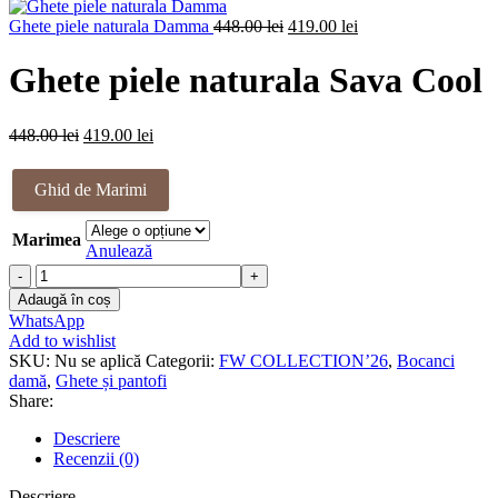
a
este:
Prețul
fost:
Prețul
419.00 lei.
Ghete piele naturala Damma
448.00
lei
419.00
lei
inițial
448.00 lei.
curent
a
este:
Ghete piele naturala Sava Cool
fost:
419.00 lei.
448.00 lei.
Prețul
Prețul
448.00
lei
419.00
lei
inițial
curent
a
este:
Ghid de Marimi
fost:
419.00 lei.
448.00 lei.
Marimea
Anulează
Cantitate
Ghete
Adaugă în coș
piele
WhatsApp
naturala
Add to wishlist
Sava
SKU:
Nu se aplică
Categorii:
FW COLLECTION’26
,
Bocanci
Cool
damă
,
Ghete și pantofi
Share:
Descriere
Recenzii (0)
Descriere