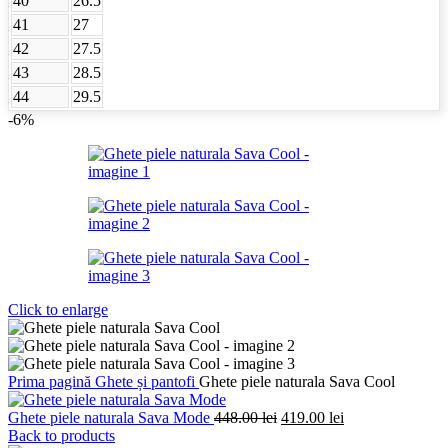
40
26.5
41
27
42
27.5
43
28.5
44
29.5
-6%
Click to enlarge
Prima pagină
Ghete și pantofi
Ghete piele naturala Sava Cool
Prețul
Prețul
Ghete piele naturala Sava Mode
448.00
lei
419.00
lei
inițial
curent
Back to products