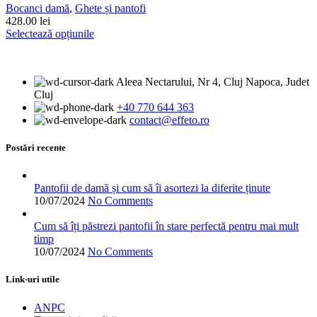
pot
Bocanci damă
,
Ghete și pantofi
fi
428.00
lei
alese
Acest
Selectează opțiunile
în
produs
pagina
are
produsului.
mai
Aleea Nectarului, Nr 4, Cluj Napoca, Judet
multe
Cluj
variații.
+40 770 644 363
Opțiunile
contact@effeto.ro
pot
fi
alese
Postări recente
în
pagina
produsului.
Pantofii de damă și cum să îi asortezi la diferite ținute
10/07/2024
No Comments
Cum să îți păstrezi pantofii în stare perfectă pentru mai mult
timp
10/07/2024
No Comments
Link-uri utile
ANPC