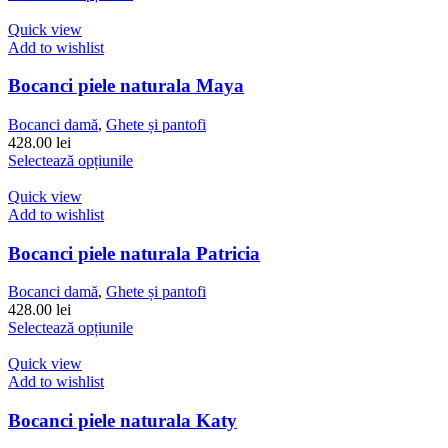
în
produs
pagina
are
Quick view
produsului.
mai
Add to wishlist
multe
variații.
Bocanci piele naturala Maya
Opțiunile
pot
Bocanci damă
,
Ghete și pantofi
fi
428.00
lei
alese
Acest
Selectează opțiunile
în
produs
pagina
are
Quick view
produsului.
mai
Add to wishlist
multe
variații.
Bocanci piele naturala Patricia
Opțiunile
pot
Bocanci damă
,
Ghete și pantofi
fi
428.00
lei
alese
Acest
Selectează opțiunile
în
produs
pagina
are
Quick view
produsului.
mai
Add to wishlist
multe
variații.
Bocanci piele naturala Katy
Opțiunile