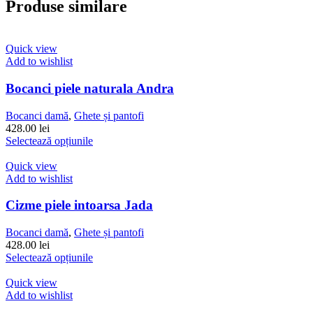
Produse similare
Quick view
Add to wishlist
Bocanci piele naturala Andra
Bocanci damă
,
Ghete și pantofi
428.00
lei
Acest
Selectează opțiunile
produs
are
Quick view
mai
Add to wishlist
multe
variații.
Cizme piele intoarsa Jada
Opțiunile
pot
Bocanci damă
,
Ghete și pantofi
fi
428.00
lei
alese
Acest
Selectează opțiunile
în
produs
pagina
are
Quick view
produsului.
mai
Add to wishlist
multe