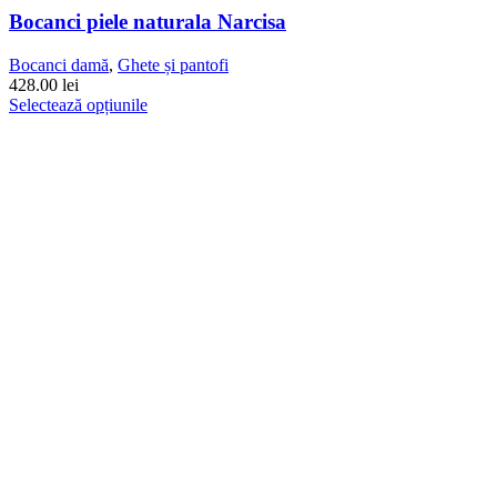
Bocanci piele naturala Narcisa
Bocanci damă
,
Ghete și pantofi
428.00
lei
Acest
Selectează opțiunile
produs
are
mai
multe
variații.
Opțiunile
pot
fi
alese
în
pagina
produsului.