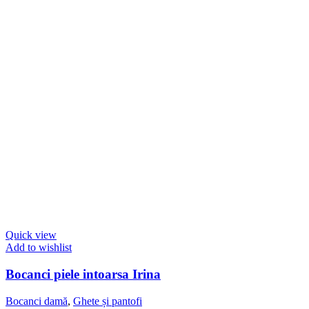
pot
fi
alese
în
pagina
produsului.
Quick view
Add to wishlist
Bocanci piele intoarsa Irina
Bocanci damă
,
Ghete și pantofi