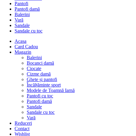
Pantofi
Pantofi damă
Balerini
Vară
Sandale
Sandale cu toc
Acasa
Card Cadou
Magazin
Balerini
Bocanci damă
Ciocate
Cizme damă
Ghete și pantofi
Încălțăminte sport
Modele de Toamnă Iarnă
Pantofi cu toc
Pantofi damă
Sandale
Sandale cu toc
Vară
Reduceri
Contact
Wishlist