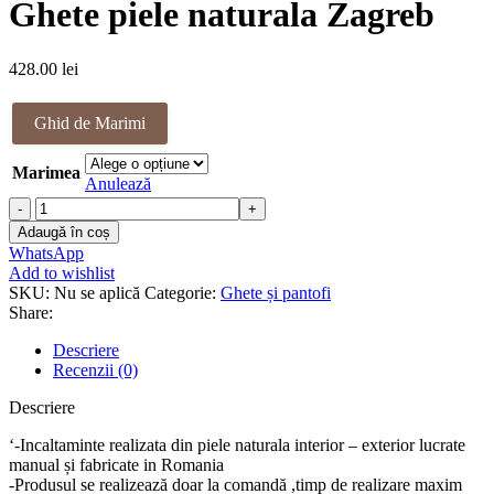
Ghete piele naturala Zagreb
fost:
428.00 lei.
468.00 lei.
428.00
lei
Ghid de Marimi
Marimea
Anulează
Cantitate
Ghete
Adaugă în coș
piele
WhatsApp
naturala
Add to wishlist
Zagreb
SKU:
Nu se aplică
Categorie:
Ghete și pantofi
Share:
Descriere
Recenzii (0)
Descriere
‘-Incaltaminte realizata din piele naturala interior – exterior lucrate
manual și fabricate in Romania
-Produsul se realizează doar la comandă ,timp de realizare maxim