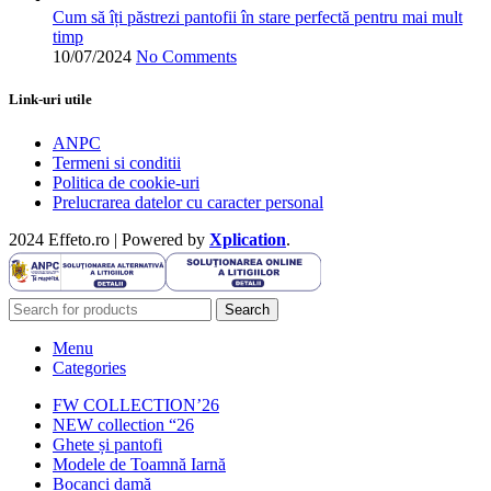
Cum să îți păstrezi pantofii în stare perfectă pentru mai mult
timp
10/07/2024
No Comments
Link-uri utile
ANPC
Termeni si conditii
Politica de cookie-uri
Prelucrarea datelor cu caracter personal
2024 Effeto.ro | Powered by
Xplication
.
Search
Menu
Categories
FW COLLECTION’26
NEW collection “26
Ghete și pantofi
Modele de Toamnă Iarnă
Bocanci damă