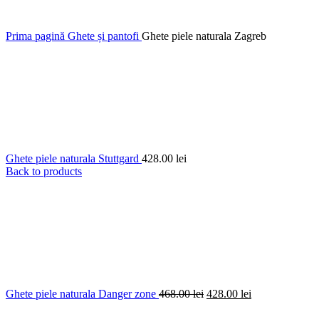
Prima pagină
Ghete și pantofi
Ghete piele naturala Zagreb
Ghete piele naturala Stuttgard
428.00
lei
Back to products
Prețul
Prețul
Ghete piele naturala Danger zone
468.00
lei
428.00
lei
inițial
curent
a
este: