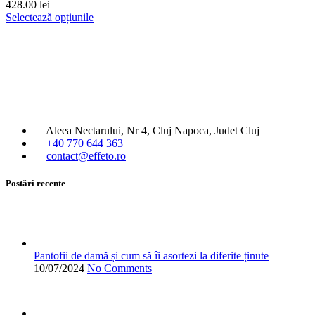
428.00
lei
Acest
Selectează opțiunile
produs
are
mai
multe
variații.
Opțiunile
pot
fi
Aleea Nectarului, Nr 4, Cluj Napoca, Judet Cluj
alese
+40 770 644 363
în
contact@effeto.ro
pagina
produsului.
Postări recente
Pantofii de damă și cum să îi asortezi la diferite ținute
10/07/2024
No Comments