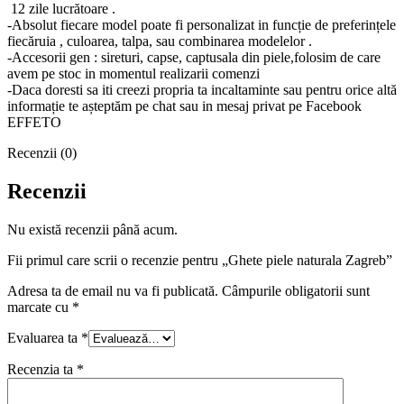
12 zile lucrătoare .
-Absolut fiecare model poate fi personalizat in funcție de preferințele
fiecăruia , culoarea, talpa, sau combinarea modelelor .
-Accesorii gen : sireturi, capse, captusala din piele,folosim de care
avem pe stoc in momentul realizarii comenzi
-Daca doresti sa iti creezi propria ta incaltaminte sau pentru orice altă
informație te așteptăm pe chat sau in mesaj privat pe Facebook
EFFETO
Recenzii (0)
Recenzii
Nu există recenzii până acum.
Fii primul care scrii o recenzie pentru „Ghete piele naturala Zagreb”
Adresa ta de email nu va fi publicată.
Câmpurile obligatorii sunt
marcate cu
*
Evaluarea ta
*
Recenzia ta
*