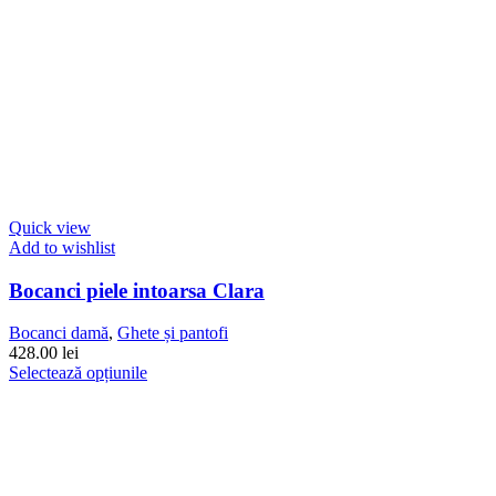
Quick view
Add to wishlist
Bocanci piele intoarsa Clara
Bocanci damă
,
Ghete și pantofi
428.00
lei
Acest
Selectează opțiunile
produs
are
mai
multe
variații.
Opțiunile