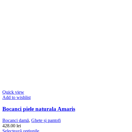
Quick view
Add to wishlist
Bocanci piele naturala Amaris
Bocanci damă
,
Ghete și pantofi
428.00
lei
Acest
Selectează opțiunile