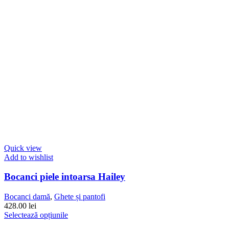
în
pagina
produsului.
Quick view
Add to wishlist
Bocanci piele intoarsa Hailey
Bocanci damă
,
Ghete și pantofi
428.00
lei
Acest
Selectează opțiunile
produs