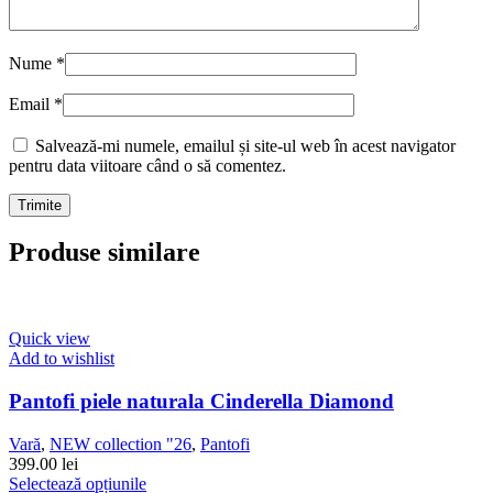
Nume
*
Email
*
Salvează-mi numele, emailul și site-ul web în acest navigator
pentru data viitoare când o să comentez.
Produse similare
Quick view
Add to wishlist
Pantofi piele naturala Cinderella Diamond
Vară
,
NEW collection "26
,
Pantofi
399.00
lei
Acest
Selectează opțiunile