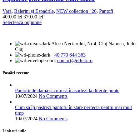
fi
alese
Vară
,
Balerini și Espadrile
,
NEW collection "26
,
Pantofi
în
Prețul
Prețul
409.00
lei
379.00
lei
pagina
inițial
Acest
curent
Selectează opțiunile
produsului.
a
produs
este:
fost:
are
379.00 lei.
409.00 lei.
mai
Aleea Nectarului, Nr 4, Cluj Napoca, Judet
multe
Cluj
variații.
+40 770 644 363
Opțiunile
contact@effeto.ro
pot
fi
alese
Postări recente
în
pagina
produsului.
Pantofii de damă și cum să îi asortezi la diferite ținute
10/07/2024
No Comments
Cum să îți păstrezi pantofii în stare perfectă pentru mai mult
timp
10/07/2024
No Comments
Link-uri utile