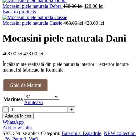
Prețul
Prețul
Mocasini piele naturala Debra
468.00
lei
428.00
lei
inițial
curent
Back to products
a
este:
fost:
Prețul
428.00 lei.
Prețul
Mocasini piele naturala Cassie
468.00
lei
428.00
lei
468.00 lei.
inițial
curent
a
este:
Mocasini piele naturala Dani
fost:
428.00 lei.
468.00 lei.
Prețul
Prețul
468.00
lei
428.00
lei
inițial
curent
Încălțăminte realizată din piele naturala interior – exterior lucrate
a
este:
manual și fabricate in România.
fost:
428.00 lei.
468.00 lei.
Ghid de Marimi
Marimea
Anulează
Cantitate
Mocasini
Adaugă în coș
piele
WhatsApp
naturala
Add to wishlist
Dani
SKU:
Nu se aplică
Categorii:
Balerini și Espadrile
,
NEW collection
"26
,
Pantofi
,
Vară