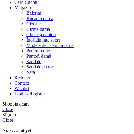
Card Cadou
Magazin
Balerini
Bocanci damă
Ciocate
Cizme damă
Ghete și pantofi
Încălțăminte sport
Modele de Toamnă Iarnă
Pantofi cu toc
Pantofi damă
Sandale
Sandale cu toc
Vară
Reduceri
Contact
Wishlist
Login / Register
Shopping cart
Close
Sign in
Close
No account yet?