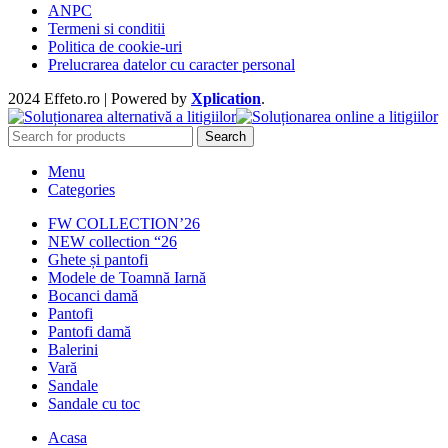
ANPC
Termeni si conditii
Politica de cookie-uri
Prelucrarea datelor cu caracter personal
2024 Effeto.ro | Powered by
Xplication
.
Search
Menu
Categories
FW COLLECTION’26
NEW collection “26
Ghete și pantofi
Modele de Toamnă Iarnă
Bocanci damă
Pantofi
Pantofi damă
Balerini
Vară
Sandale
Sandale cu toc
Acasa