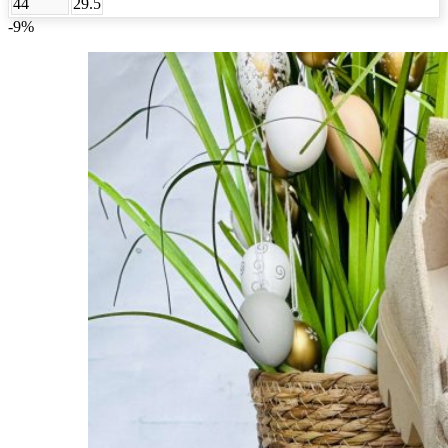
44
29.5
-9%