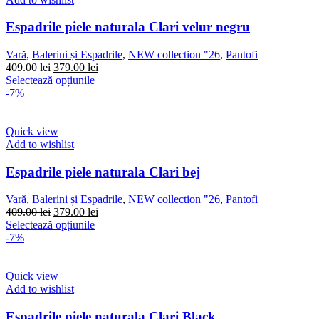
Opțiunile
pot
Espadrile piele naturala Clari velur negru
fi
alese
Vară
,
Balerini și Espadrile
,
NEW collection "26
,
Pantofi
în
Prețul
Prețul
409.00
lei
379.00
lei
pagina
inițial
Acest
curent
Selectează opțiunile
produsului.
a
produs
este:
-7%
fost:
are
379.00 lei.
409.00 lei.
mai
multe
Quick view
variații.
Add to wishlist
Opțiunile
pot
Espadrile piele naturala Clari bej
fi
alese
Vară
,
Balerini și Espadrile
,
NEW collection "26
,
Pantofi
în
Prețul
Prețul
409.00
lei
379.00
lei
pagina
inițial
Acest
curent
Selectează opțiunile
produsului.
a
produs
este:
-7%
fost:
are
379.00 lei.
409.00 lei.
mai
multe
Quick view
variații.
Add to wishlist
Opțiunile
pot
Espadrile piele naturala Clari Black