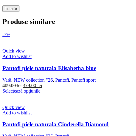
Produse similare
-7%
Quick view
Add to wishlist
Pantofi piele naturala Elisabetha blue
Vară
,
NEW collection "26
,
Pantofi
,
Pantofi sport
Prețul
Prețul
409.00
lei
379.00
lei
inițial
Acest
curent
Selectează opțiunile
a
produs
este:
fost:
are
379.00 lei.
409.00 lei.
mai
Quick view
multe
Add to wishlist
variații.
Opțiunile
Pantofi piele naturala Cinderella Diamond
pot
fi