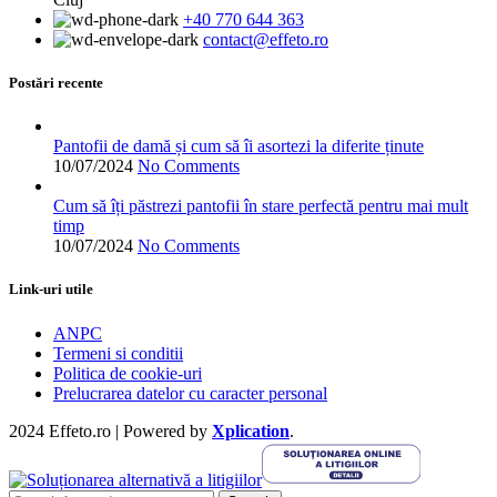
variații.
+40 770 644 363
Opțiunile
contact@effeto.ro
pot
fi
alese
Postări recente
în
pagina
produsului.
Pantofii de damă și cum să îi asortezi la diferite ținute
10/07/2024
No Comments
Cum să îți păstrezi pantofii în stare perfectă pentru mai mult
timp
10/07/2024
No Comments
Link-uri utile
ANPC
Termeni si conditii
Politica de cookie-uri
Prelucrarea datelor cu caracter personal
2024 Effeto.ro | Powered by
Xplication
.