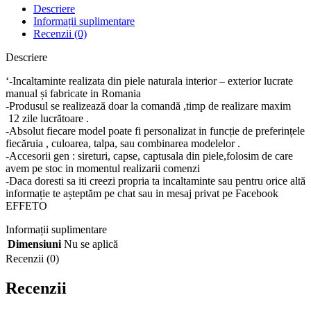
Descriere
Informații suplimentare
Recenzii (0)
Descriere
‘-Incaltaminte realizata din piele naturala interior – exterior lucrate
manual și fabricate in Romania
-Produsul se realizează doar la comandă ,timp de realizare maxim
12 zile lucrătoare .
-Absolut fiecare model poate fi personalizat in funcție de preferințele
fiecăruia , culoarea, talpa, sau combinarea modelelor .
-Accesorii gen : sireturi, capse, captusala din piele,folosim de care
avem pe stoc in momentul realizarii comenzi
-Daca doresti sa iti creezi propria ta incaltaminte sau pentru orice altă
informație te așteptăm pe chat sau in mesaj privat pe Facebook
EFFETO
Informații suplimentare
Dimensiuni
Nu se aplică
Recenzii (0)
Recenzii