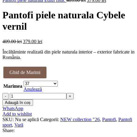
Pantofi piele naturala Edith fistic
409.00
lei
379.00
lei
inițial
409.00 lei.
curent
a
este:
Pantofi piele naturala Cybele
fost:
379.00 lei.
409.00 lei.
vernil
Prețul
Prețul
409.00
lei
379.00
lei
inițial
curent
Încălțăminte realizată din piele naturala interior – exterior fabricate in
a
este:
România.
fost:
379.00 lei.
409.00 lei.
Ghid de Marimi
Marimea
Anulează
Cantitate
Pantofi
Adaugă în coș
piele
WhatsApp
naturala
Add to wishlist
Cybele
SKU:
Nu se aplică
Categorii:
NEW collection "26
,
Pantofi
,
Pantofi
vernil
sport
,
Vară
Share: