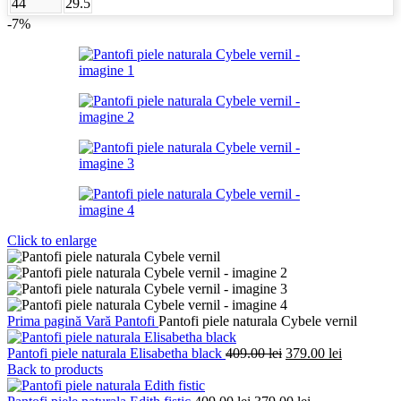
44
29.5
-7%
Click to enlarge
Prima pagină
Vară
Pantofi
Pantofi piele naturala Cybele vernil
Prețul
Prețul
Pantofi piele naturala Elisabetha black
409.00
lei
379.00
lei
inițial
curent
Back to products
a
este:
Prețul
fost:
Prețul
379.00 lei.