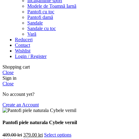
Încălțăminte sport
Modele de Toamnă Iarnă
Pantofi cu toc
Pantofi damă
Sandale
Sandale cu toc
Vară
Reduceri
Contact
Wishlist
Login / Register
Shopping cart
Close
Sign in
Close
No account yet?
Create an Account
Pantofi piele naturala Cybele vernil
Prețul
Prețul
409.00
lei
379.00
lei
Select options