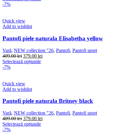
produsului.
a
produs
este:
-7%
fost:
are
379.00 lei.
409.00 lei.
mai
multe
Quick view
variații.
Add to wishlist
Opțiunile
pot
Pantofi piele naturala Elisabetha yellow
fi
alese
Vară
,
NEW collection "26
,
Pantofi
,
Pantofi sport
în
Prețul
Prețul
409.00
lei
379.00
lei
pagina
inițial
Acest
curent
Selectează opțiunile
produsului.
a
produs
este:
-7%
fost:
are
379.00 lei.
409.00 lei.
mai
multe
Quick view
variații.
Add to wishlist
Opțiunile
pot
Pantofi piele naturala Britney black
fi
alese
Vară
,
NEW collection "26
,
Pantofi
,
Pantofi sport
în
Prețul
Prețul
409.00
lei
379.00
lei
pagina
inițial
Acest
curent
Selectează opțiunile
produsului.
a
produs
este:
-7%
fost:
are
379.00 lei.