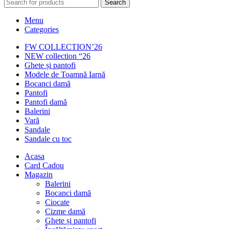
Search
Menu
Categories
FW COLLECTION’26
NEW collection “26
Ghete și pantofi
Modele de Toamnă Iarnă
Bocanci damă
Pantofi
Pantofi damă
Balerini
Vară
Sandale
Sandale cu toc
Acasa
Card Cadou
Magazin
Balerini
Bocanci damă
Ciocate
Cizme damă
Ghete și pantofi