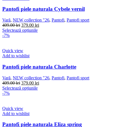
Opțiunile
pot
Pantofi piele naturala Cybele vernil
fi
alese
Vară
,
NEW collection "26
,
Pantofi
,
Pantofi sport
în
Prețul
Prețul
409.00
lei
379.00
lei
pagina
inițial
Acest
curent
Selectează opțiunile
produsului.
a
produs
este:
-7%
fost:
are
379.00 lei.
409.00 lei.
mai
multe
Quick view
variații.
Add to wishlist
Opțiunile
pot
Pantofi piele naturala Charlotte
fi
alese
Vară
,
NEW collection "26
,
Pantofi
,
Pantofi sport
în
Prețul
Prețul
409.00
lei
379.00
lei
pagina
inițial
Acest
curent
Selectează opțiunile
produsului.
a
produs
este:
-7%
fost:
are
379.00 lei.
409.00 lei.
mai
multe
Quick view
variații.
Add to wishlist
Opțiunile
pot
Pantofi piele naturala Eliza spring