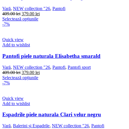
fi
alese
Vară
,
NEW collection "26
,
Pantofi
în
Prețul
Prețul
409.00
lei
379.00
lei
pagina
inițial
Acest
curent
Selectează opțiunile
produsului.
a
produs
este:
-7%
fost:
are
379.00 lei.
409.00 lei.
mai
multe
Quick view
variații.
Add to wishlist
Opțiunile
pot
Pantofi piele naturala Elisabetha smarald
fi
alese
Vară
,
NEW collection "26
,
Pantofi
,
Pantofi sport
în
Prețul
Prețul
409.00
lei
379.00
lei
pagina
inițial
Acest
curent
Selectează opțiunile
produsului.
a
produs
este:
-7%
fost:
are
379.00 lei.
409.00 lei.
mai
multe
Quick view
variații.
Add to wishlist
Opțiunile
pot
Espadrile piele naturala Clari velur negru
fi
alese
Vară
,
Balerini și Espadrile
,
NEW collection "26
,
Pantofi