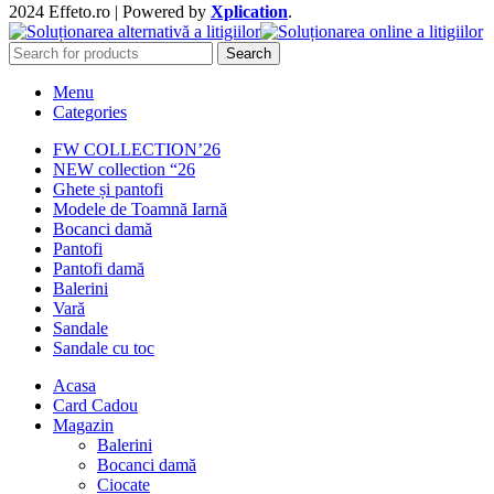
2024 Effeto.ro | Powered by
Xplication
.
Search
Menu
Categories
FW COLLECTION’26
NEW collection “26
Ghete și pantofi
Modele de Toamnă Iarnă
Bocanci damă
Pantofi
Pantofi damă
Balerini
Vară
Sandale
Sandale cu toc
Acasa
Card Cadou
Magazin
Balerini
Bocanci damă
Ciocate