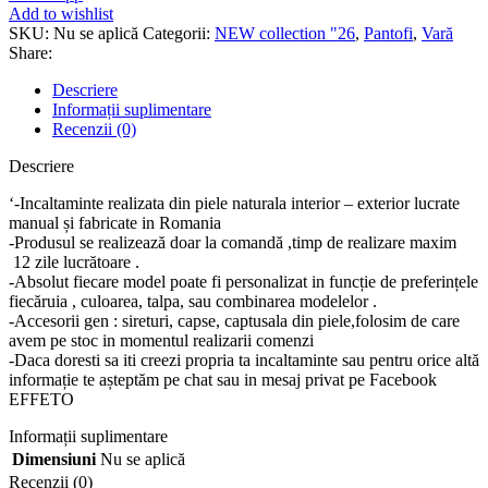
naturala
Add to wishlist
Cinderella
SKU:
Nu se aplică
Categorii:
NEW collection "26
,
Pantofi
,
Vară
Share:
Descriere
Informații suplimentare
Recenzii (0)
Descriere
‘-Incaltaminte realizata din piele naturala interior – exterior lucrate
manual și fabricate in Romania
-Produsul se realizează doar la comandă ,timp de realizare maxim
12 zile lucrătoare .
-Absolut fiecare model poate fi personalizat in funcție de preferințele
fiecăruia , culoarea, talpa, sau combinarea modelelor .
-Accesorii gen : sireturi, capse, captusala din piele,folosim de care
avem pe stoc in momentul realizarii comenzi
-Daca doresti sa iti creezi propria ta incaltaminte sau pentru orice altă
informație te așteptăm pe chat sau in mesaj privat pe Facebook
EFFETO
Informații suplimentare
Dimensiuni
Nu se aplică
Recenzii (0)