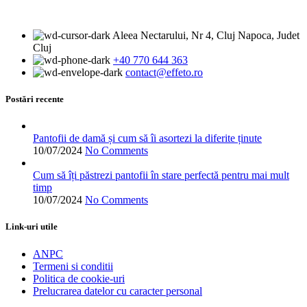
a
produs
este:
fost:
are
379.00 lei.
409.00 lei.
mai
Aleea Nectarului, Nr 4, Cluj Napoca, Judet
multe
Cluj
variații.
+40 770 644 363
Opțiunile
contact@effeto.ro
pot
fi
alese
Postări recente
în
pagina
produsului.
Pantofii de damă și cum să îi asortezi la diferite ținute
10/07/2024
No Comments
Cum să îți păstrezi pantofii în stare perfectă pentru mai mult
timp
10/07/2024
No Comments
Link-uri utile
ANPC
Termeni si conditii
Politica de cookie-uri
Prelucrarea datelor cu caracter personal