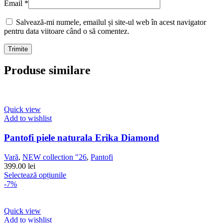
Email
*
Salvează-mi numele, emailul și site-ul web în acest navigator
pentru data viitoare când o să comentez.
Produse similare
Quick view
Add to wishlist
Pantofi piele naturala Erika Diamond
Vară
,
NEW collection "26
,
Pantofi
399.00
lei
Acest
Selectează opțiunile
produs
-7%
are
mai
multe
Quick view
variații.
Add to wishlist