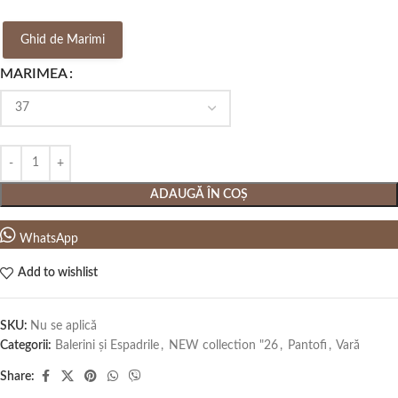
Ghid de Marimi
MARIMEA
ADAUGĂ ÎN COȘ
WhatsApp
Add to wishlist
SKU:
Nu se aplică
Categorii:
Balerini și Espadrile
,
NEW collection "26
,
Pantofi
,
Vară
Share: