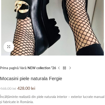
Click to enlarge
Prima pagină
Vară
NEW collection "26
Mocasini piele naturala Fergie
428.00
lei
468.00
lei
Încălțăminte realizată din piele naturala interior – exterior lucrate manual
și fabricate in România.