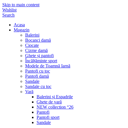
Skip to main content
Wishlist
Search
Acasa
Magazin
Balerini
Bocanci damă
Ciocate
Cizme damă
Ghete și pantofi
Încălțăminte sport
Modele de Toamnă Iarnă
Pantofi cu toc
Pantofi damă
Sandale
Sandale cu toc
Vară
Balerini și Espadrile
Ghete de vară
NEW collection “26
Pantofi
Pantofi sport
Sandale