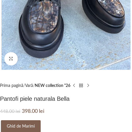
Click to enlarge
Prima pagină
Vară
NEW collection "26
Pantofi piele naturala Bella
398.00
lei
448.00
lei
Ghid de Marimi