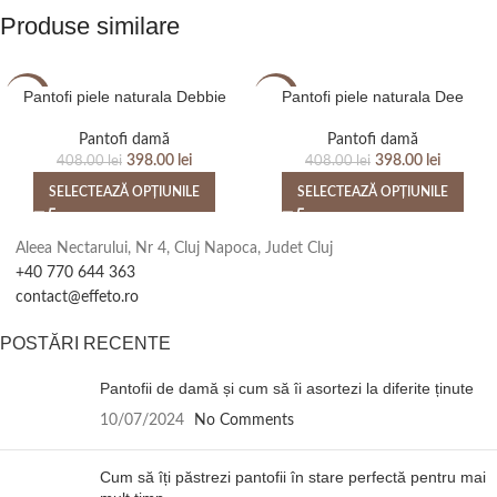
Produse similare
Pantofi piele naturala Debbie
Pantofi piele naturala Dee
-2%
-2%
Pantofi damă
Pantofi damă
398.00
lei
398.00
lei
408.00
lei
408.00
lei
SELECTEAZĂ OPȚIUNILE
SELECTEAZĂ OPȚIUNILE
Aleea Nectarului, Nr 4, Cluj Napoca, Judet Cluj
+40 770 644 363
contact@effeto.ro
POSTĂRI RECENTE
Pantofii de damă și cum să îi asortezi la diferite ținute
10/07/2024
No Comments
Cum să îți păstrezi pantofii în stare perfectă pentru mai