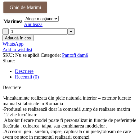
a
este:
Ghid de Marimi
fost:
398.00 lei.
408.00 lei.
Marimea
Anulează
Cantitate
Pantofi
Adaugă în coș
piele
WhatsApp
naturala
Add to wishlist
Bissa
SKU:
Nu se aplică
Categorie:
Pantofi damă
Share:
Descriere
Recenzii (0)
Descriere
‘-Incaltaminte realizata din piele naturala interior – exterior lucrate
manual și fabricate in Romania
-Produsul se realizează doar la comandă ,timp de realizare maxim
12 zile lucrătoare .
-Absolut fiecare model poate fi personalizat in funcție de preferințele
fiecăruia , culoarea, talpa, sau combinarea modelelor .
-Accesorii gen : sireturi, capse, captusala din piele,folosim de care
avem pe stoc in momentul realizarii comenzi