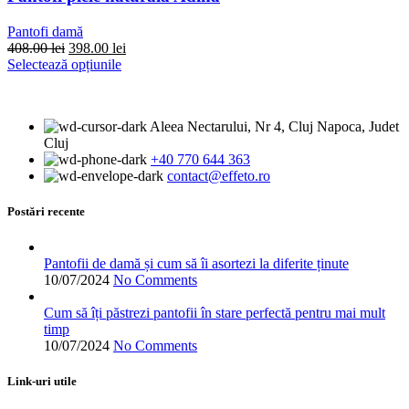
fi
alese
Pantofi damă
în
Prețul
Prețul
408.00
lei
398.00
lei
pagina
inițial
Acest
curent
Selectează opțiunile
produsului.
a
produs
este:
fost:
are
398.00 lei.
408.00 lei.
mai
Aleea Nectarului, Nr 4, Cluj Napoca, Judet
multe
Cluj
variații.
+40 770 644 363
Opțiunile
contact@effeto.ro
pot
fi
alese
Postări recente
în
pagina
produsului.
Pantofii de damă și cum să îi asortezi la diferite ținute
10/07/2024
No Comments
Cum să îți păstrezi pantofii în stare perfectă pentru mai mult
timp
10/07/2024
No Comments
Link-uri utile