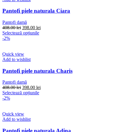
Opțiunile
pot
Pantofi piele naturala Ciara
fi
alese
Pantofi damă
în
Prețul
Prețul
408.00
lei
398.00
lei
pagina
inițial
Acest
curent
Selectează opțiunile
produsului.
a
produs
este:
-2%
fost:
are
398.00 lei.
408.00 lei.
mai
multe
Quick view
variații.
Add to wishlist
Opțiunile
pot
Pantofi piele naturala Charis
fi
alese
Pantofi damă
în
Prețul
Prețul
408.00
lei
398.00
lei
pagina
inițial
Acest
curent
Selectează opțiunile
produsului.
a
produs
este:
-2%
fost:
are
398.00 lei.
408.00 lei.
mai
multe
Quick view
variații.
Add to wishlist
Opțiunile
pot
Pantofi piele naturala Adina