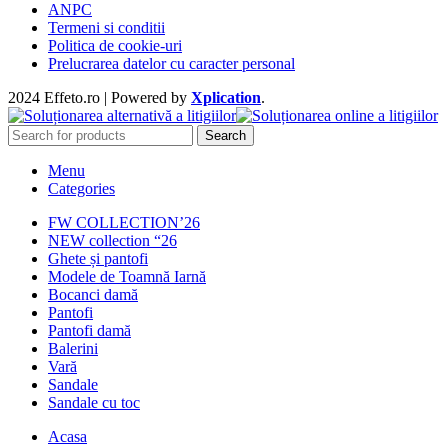
ANPC
Termeni si conditii
Politica de cookie-uri
Prelucrarea datelor cu caracter personal
2024 Effeto.ro | Powered by
Xplication
.
Search
Menu
Categories
FW COLLECTION’26
NEW collection “26
Ghete și pantofi
Modele de Toamnă Iarnă
Bocanci damă
Pantofi
Pantofi damă
Balerini
Vară
Sandale
Sandale cu toc
Acasa