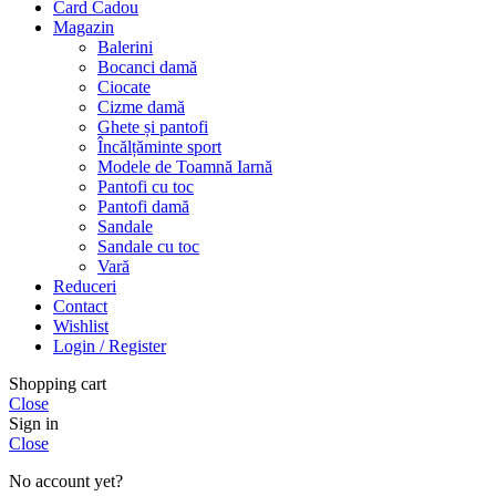
Card Cadou
Magazin
Balerini
Bocanci damă
Ciocate
Cizme damă
Ghete și pantofi
Încălțăminte sport
Modele de Toamnă Iarnă
Pantofi cu toc
Pantofi damă
Sandale
Sandale cu toc
Vară
Reduceri
Contact
Wishlist
Login / Register
Shopping cart
Close
Sign in
Close
No account yet?