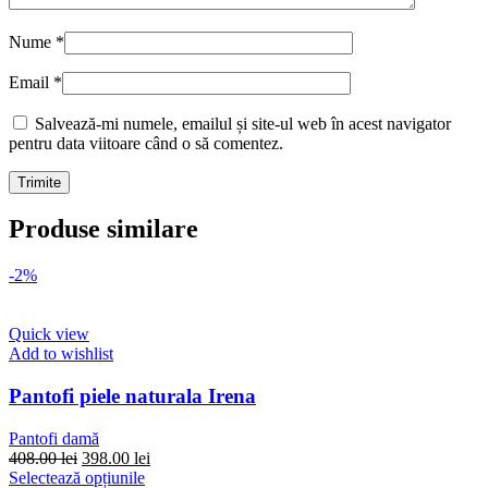
Nume
*
Email
*
Salvează-mi numele, emailul și site-ul web în acest navigator
pentru data viitoare când o să comentez.
Produse similare
-2%
Quick view
Add to wishlist
Pantofi piele naturala Irena
Pantofi damă
Prețul
Prețul
408.00
lei
398.00
lei
inițial
Acest
curent
Selectează opțiunile