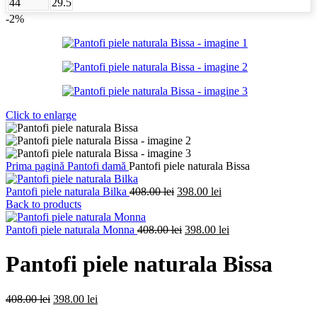
44
29.5
-2%
Click to enlarge
Prima pagină
Pantofi damă
Pantofi piele naturala Bissa
Prețul
Prețul
Pantofi piele naturala Bilka
408.00
lei
398.00
lei
inițial
curent
Back to products
a
este:
fost:
Prețul
398.00 lei.
Prețul
Pantofi piele naturala Monna
408.00
lei
398.00
lei
408.00 lei.
inițial
curent
a
este:
Pantofi piele naturala Bissa
fost:
398.00 lei.
408.00 lei.
Prețul
Prețul
408.00
lei
398.00
lei
inițial
curent