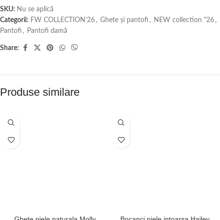
SKU:
Nu se aplică
Categorii:
FW COLLECTION’26
,
Ghete și pantofi
,
NEW collection "26
,
Pantofi
,
Pantofi damă
Share:
Produse similare
Ghete piele naturala Molly
Bocanci piele intoarsa Hailey