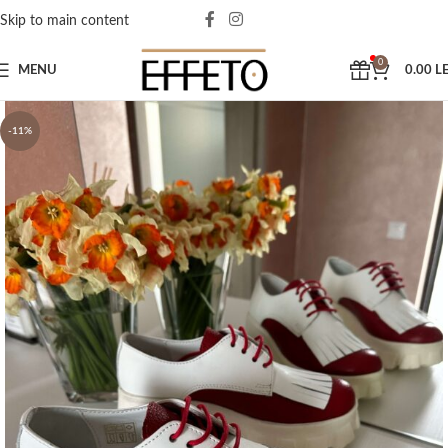
Skip to main content
0
MENU
0.00
LE
-11%