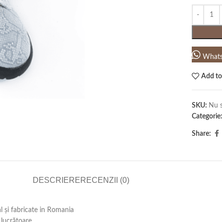
What
Add to
SKU:
Nu s
Categorie
Share:
DESCRIERE
RECENZII (0)
al și fabricate in Romania
lucrătoare .