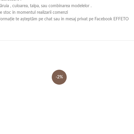
căruia , culoarea, talpa, sau combinarea modelelor .
 pe stoc in momentul realizarii comenzi
ă informație te așteptăm pe chat sau in mesaj privat pe Facebook EFFETO
-2%