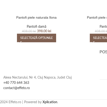
Pantofi piele naturala Ilona
Pantofi piele
Pantofi damă
Pant
398.00
lei
408.00
lei
408.00
l
SELECTEAZĂ OPȚIUNILE
SELECTEA
PO
Aleea Nectarului, Nr 4, Cluj Napoca, Judet Cluj
+40 770 644 363
contact@effeto.ro
2024 Effeto.ro | Powered by
Xplication
.