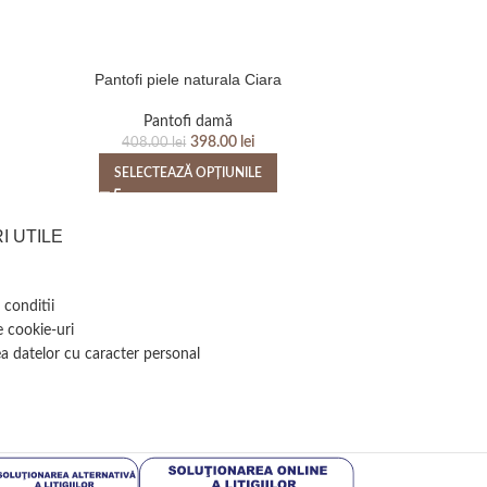
Pantofi piele naturala Ciara
Pantofi pie
Pantofi damă
P
398.00
lei
408.00
lei
408
SELECTEAZĂ OPȚIUNILE
SELEC
I UTILE
 conditii
e cookie-uri
a datelor cu caracter personal