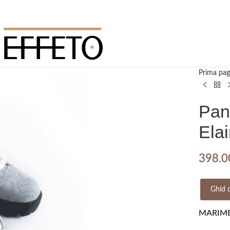
Prima pag
Pant
Ela
398.
Ghid 
MARIM