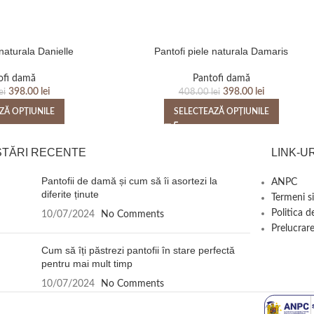
 naturala Danielle
Pantofi piele naturala Damaris
ofi damă
Pantofi damă
398.00
lei
398.00
lei
ei
408.00
lei
ZĂ OPȚIUNILE
SELECTEAZĂ OPȚIUNILE
STĂRI RECENTE
LINK-UR
Pantofii de damă și cum să îi asortezi la
ANPC
diferite ținute
Termeni si
Politica d
10/07/2024
No Comments
Prelucrare
Cum să îți păstrezi pantofii în stare perfectă
pentru mai mult timp
10/07/2024
No Comments