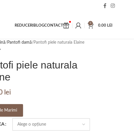
0
REDUCERI
BLOG
CONTACT
0.00
LEI
ină
Pantofi damă
Pantofi piele naturala Elaine
ofi piele naturala
ine
00
lei
de Marimi
EA