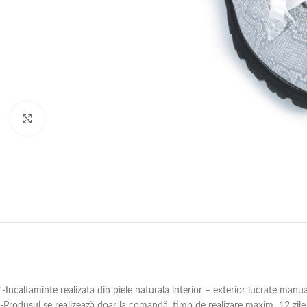
Click to enlarge
‘-Incaltaminte realizata din piele naturala interior – exterior lucrate manu
-Produsul se realizează doar la comandă ,timp de realizare maxim 12 zile 