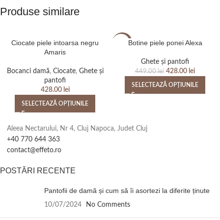
Produse similare
Ciocate piele intoarsa negru
Botine piele ponei Alexa
-5%
Amaris
Ghete și pantofi
Bocanci damă
,
Ciocate
,
Ghete și
428.00
lei
449.00
lei
pantofi
SELECTEAZĂ OPȚIUNILE
428.00
lei
SELECTEAZĂ OPȚIUNILE
Aleea Nectarului, Nr 4, Cluj Napoca, Judet Cluj
+40 770 644 363
contact@effeto.ro
POSTĂRI RECENTE
Pantofii de damă și cum să îi asortezi la diferite ținute
10/07/2024
No Comments